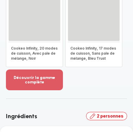
Cookeo Infinity, 20 modes
Cookeo Infinity, 17 modes
de cuisson, Avec pale de
de cuisson, Sans pale de
mélange, Noir
mélange, Bleu Trust
Découvrir la gamme
complète
Voir
plus...
-
Découvrir
la
Ingrédients
2 personnes
gamme
complète
-