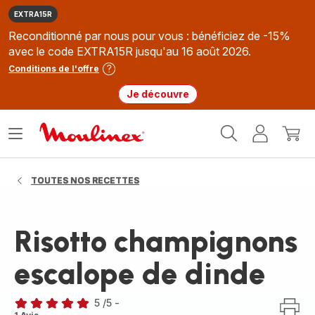
EXTRA15R
Reconditionné par nous pour vous : bénéficiez de -15%
avec le code EXTRA15R jusqu'au 16 août 2026.
Conditions de l'offre
Je découvre
Accueil
Ouvrir
Mon
Mon
Moulinex
le
compte
panie
menu
TOUTES NOS RECETTES
Risotto champignons
escalope de dinde
5
/5
-