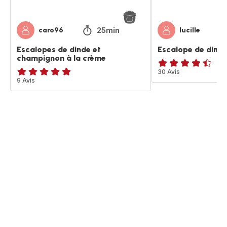
25min
caro96
lucille
Escalopes de dinde et
Escalope de dind
champignon à la crème
ratings.4.4
30 Avis
Avis
9 Avis
5
étoiles
(moyenne)