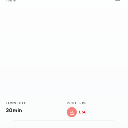
Avis
1 Avis
5
étoiles
(moyenne)
TEMPS TOTAL
RECETTE DE
30min
Lou