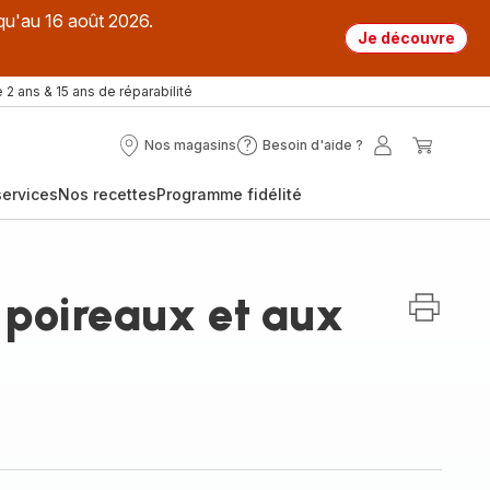
qu'au 16 août 2026.
Je découvre
 2 ans & 15 ans de réparabilité
Nos magasins
Besoin d'aide ?
Nos
Besoin
Mon
Mon
magasins
d'aide
compte
panier
ervices
Nos recettes
Programme fidélité
?
 poireaux et aux