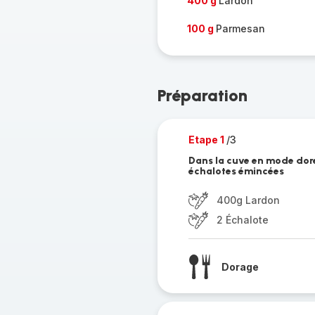
400 g
Lardon
100 g
Parmesan
Préparation
Etape 1
/3
Dans la cuve en mode doré 
échalotes émincées
400g Lardon
2 Échalote
Dorage