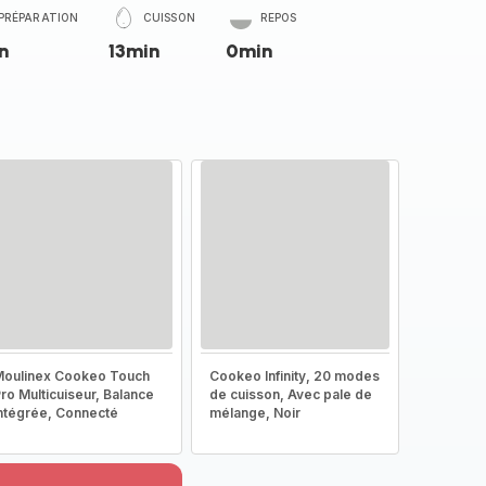
PRÉPARATION
CUISSON
REPOS
n
13min
0min
oulinex Cookeo Touch
Cookeo Infinity, 20 modes
ro Multicuiseur, Balance
de cuisson, Avec pale de
ntégrée, Connecté
mélange, Noir