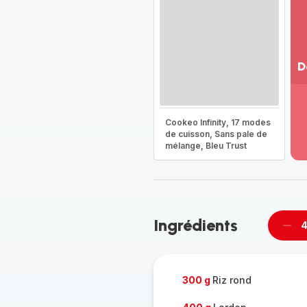
D
Vo
pl
-
Cookeo Infinity, 17 modes
Dé
de cuisson, Sans pale de
mélange, Bleu Trust
la
g
co
-
Ingrédients
4
Supp
per
300 g
Riz rond