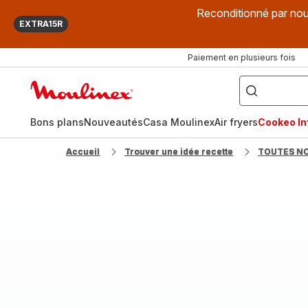
Reconditionné par nou
EXTRA15R
Paiement en plusieurs fois
["Que
recherchez-
Accueil
vous
?",
Moulinex
"Cookeo",
"Air
fryer",
Bons plans
Nouveautés
Casa Moulinex
Air fryers
Cookeo Inf
"Companion"]
Accueil
Trouver une idée recette
TOUTES N