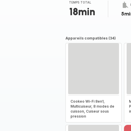
(moyenne)
TEMPS TOTAL
18min
5mi
Appareils compatibles (34)
Cookeo Wi-Fi 8en1,
M
Multicuiseur, 8 modes de
P
cuisson, Cuiseur sous
i
pression