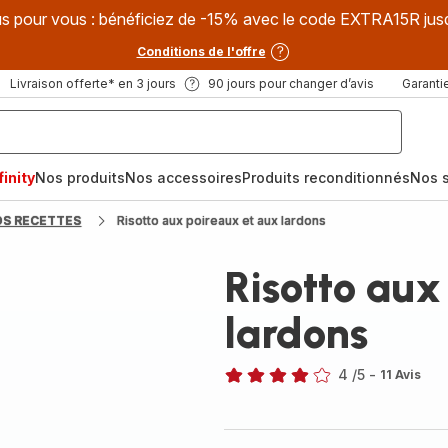
s pour vous : bénéficiez de -15% avec le code EXTRA15R jus
Conditions de l'offre
Livraison offerte* en 3 jours
90 jours pour changer d’avis
Garantie
inity
Nos produits
Nos accessoires
Produits reconditionnés
Nos s
OS RECETTES
Risotto aux poireaux et aux lardons
Risotto aux
lardons
4
/5
-
11 Avis
Avis
4
étoiles