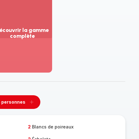
écouvrir la gamme
complète
ir
us...
couvrir
amme
mplète
 personnes
rimer
Ajouter
sonnes
personnes
2
Blancs de poireaux