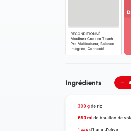
D
Vo
pl
RECONDITIONNÉ
-
Moulinex Cookeo Touch
Dé
Pro Multicuiseur, Balance
la
intégrée, Connecté
g
co
-
Ingrédients
4
Supp
per
300 g
de riz
650 ml
de bouillon de vola
1 càs
d'huile d'olive