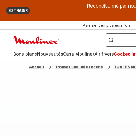
Reconditionné par nou
EXTRA15R
Paiement en plusieurs fois
["Que
recherchez-
Accueil
vous
?",
Moulinex
"Cookeo",
"Air
fryer",
Bons plans
Nouveautés
Casa Moulinex
Air fryers
Cookeo Inf
"Companion"]
Accueil
Trouver une idée recette
TOUTES N