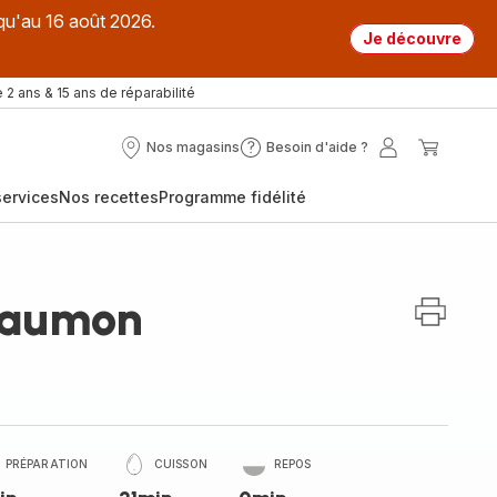
qu'au 16 août 2026.
Je découvre
 2 ans & 15 ans de réparabilité
Nos magasins
Besoin d'aide ?
Nos
Besoin
Mon
Mon
magasins
d'aide
compte
panier
ervices
Nos recettes
Programme fidélité
?
 saumon
PRÉPARATION
CUISSON
REPOS