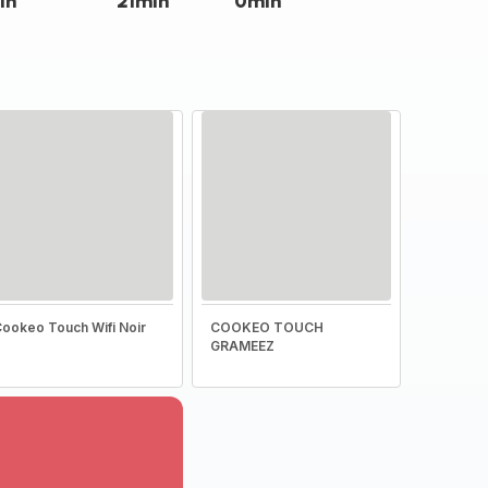
in
21min
0min
ookeo Touch Wifi Noir
COOKEO TOUCH
GRAMEEZ