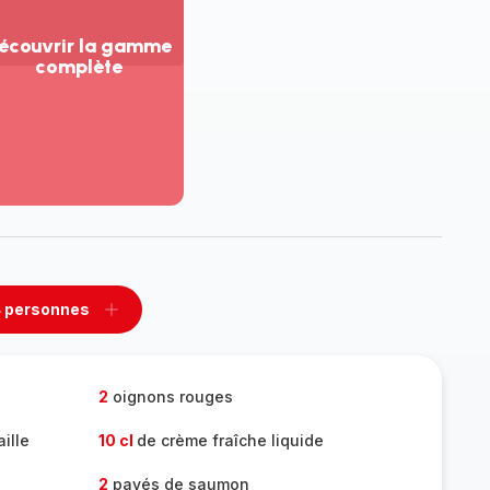
écouvrir la gamme
complète
ir
us...
couvrir
amme
mplète
 personnes
rimer
Ajouter
sonnes
personnes
2
oignons rouges
ille
10 cl
de crème fraîche liquide
2
pavés de saumon