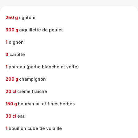
complète
-
250 g
rigatoni
300 g
aiguillette de poulet
1
oignon
3
carotte
1
poireau (partie blanche et verte)
200 g
champignon
20 cl
crème fraîche
150 g
boursin ail et fines herbes
30 cl
eau
1
bouillon cube de volaille