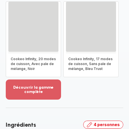
Cookeo Infinity, 20 modes
Cookeo Infinity, 17 modes
de cuisson, Avec pale de
de cuisson, Sans pale de
mélange, Noir
mélange, Bleu Trust
Découvrir la gamme
complète
Voir
plus...
-
Découvrir
la
Ingrédients
4 personnes
gamme