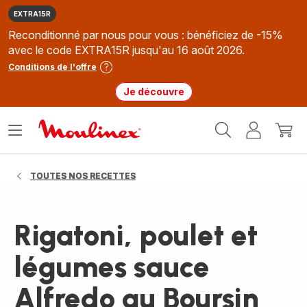
EXTRA15R
Reconditionné par nous pour vous : bénéficiez de -15%
avec le code EXTRA15R jusqu'au 16 août 2026.
Conditions de l'offre
Je découvre
Accueil
Ouvrir
Mon
Mon
Moulinex
le
compte
panie
menu
TOUTES NOS RECETTES
Rigatoni, poulet et
légumes sauce
Alfredo au Boursin