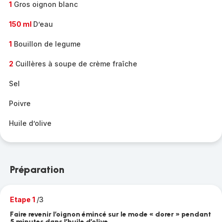
1
Gros oignon blanc
150 ml
D’eau
1
Bouillon de legume
2
Cuillères à soupe de crème fraîche
Sel
Poivre
Huile d’olive
Préparation
Etape 1
/3
Faire revenir l’oignon émincé sur le mode « dorer » pendant
5 minutes dans l’huile d’olive