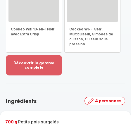
Cookeo Wifi 10-en-1 Noir
Cookeo Wi-Fi 8en1,
avec Extra Crisp
Multicuiseur, 8 modes de
cuisson, Cuiseur sous
pression
Découvrir la gamme
complète
Voir
plus...
-
Découvrir
la
Ingrédients
4 personnes
gamme
complète
-
700 g
Petits pois surgelés