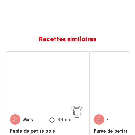
Recettes similaires
Purée
Purée
de
de
petits
petits
pois
pois
pour
bébé
39min
Mary
-
Purée de petits pois
Purée de petits p