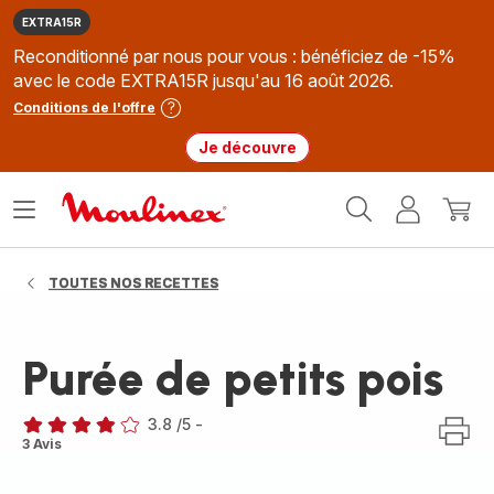
EXTRA15R
Reconditionné par nous pour vous : bénéficiez de -15%
avec le code EXTRA15R jusqu'au 16 août 2026.
Conditions de l'offre
Je découvre
Accueil
Ouvrir
Mon
Mon
Moulinex
le
compte
panie
menu
TOUTES NOS RECETTES
Purée de petits pois
3.8
/5
-
ratings.3.8
3 Avis