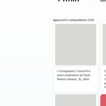
10
Appareils compatibles (24)
i-Companion Touch Pro
C
avec extension air fryer,
c
Robot cuiseur, 3L, Noir
C
p
F