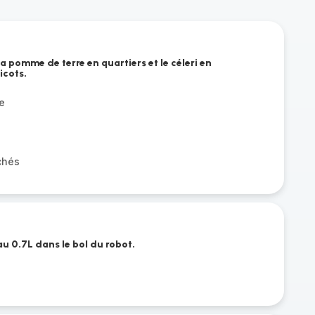
a pomme de terre en quartiers et le céleri en
icots.
e
chés
au 0.7L dans le bol du robot.