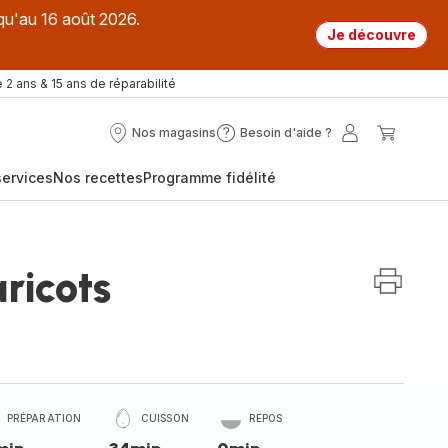
qu'au 16 août 2026.
Je découvre
 2 ans & 15 ans de réparabilité
Nos magasins
Besoin d'aide ?
Nos
Besoin
Mon
Mon
magasins
d'aide
compte
panier
ervices
Nos recettes
Programme fidélité
?
ricots
PRÉPARATION
CUISSON
REPOS