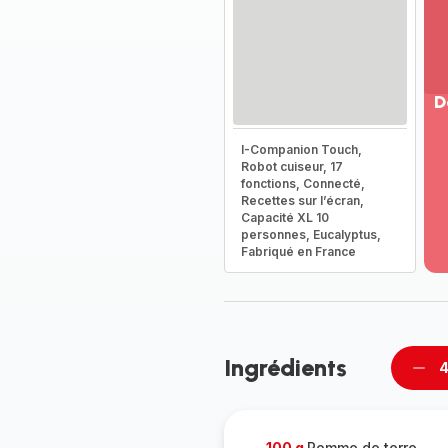
D
Vo
I-Companion Touch,
pl
Robot cuiseur, 17
-
fonctions, Connecté,
Dé
Recettes sur l’écran,
Capacité XL 10
la
personnes, Eucalyptus,
g
Fabriqué en France
co
-
Ingrédients
4
Supp
per
100 g
Pomme de terre