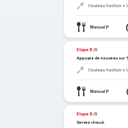
Couteau hachoir « U
Manual P
Etape 8
/9
Appuyez de nouveau sur 'S
Couteau hachoir « U
Manual P
Etape 9
/9
Servez chaud.