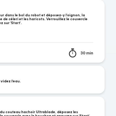
ur dans le bol du robot et déposez-y l'oignon, la
de céleri et les haricots. Verrouillez le couvercle
 sur 'Start'.
30 min
 videz l'eau.
 du couteau hachoir Ultrablade, déposez les
 le couvercle avec le bouchon et appuyez sur 'Start'.