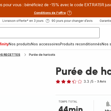
s pour vous : bénéficiez de -15% avec le code EXTRA15R jus
Conditions de l'offre
Livraison offerte* en 3 jours
90 jours pour changer d’avis
Garantie
inity
Nos produits
Nos accessoires
Produits reconditionnés
Nos s
OS RECETTES
Purée de haricots
Purée de ha
3.3
/5
-
3 Avis
ratings.3.3
TEMPS TOTAL
44min