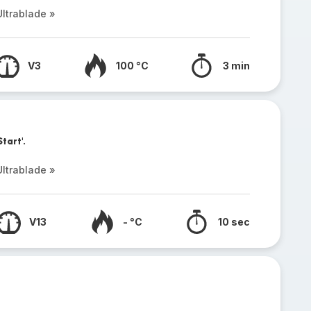
ltrablade »
V3
100 °C
3 min
tart'.
ltrablade »
V13
- °C
10 sec