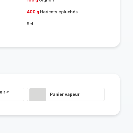
400 g
Haricots épluchés
Sel
ir «
Panier vapeur