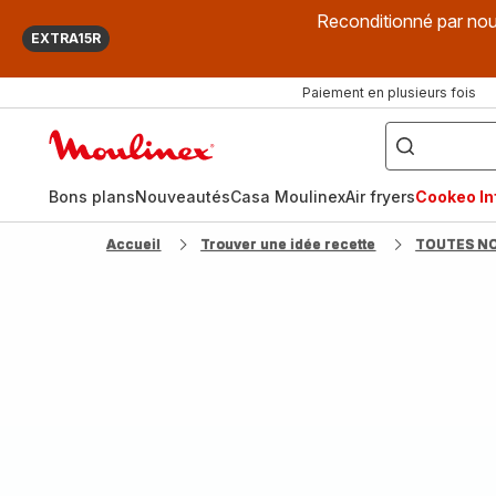
Reconditionné par nou
EXTRA15R
Paiement en plusieurs fois
["Que
recherchez-
Accueil
vous
?",
Moulinex
"Cookeo",
"Air
fryer",
Bons plans
Nouveautés
Casa Moulinex
Air fryers
Cookeo Inf
"Companion"]
Accueil
Trouver une idée recette
TOUTES N