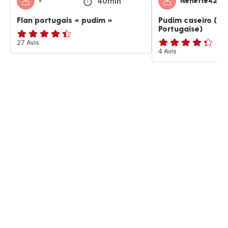
40min
-
Nenette4271
Flan portugais « pudim »
Pudim caseiro ( re
Portugaise)
ratings.4.4
27 Avis
ratings.4.3
4 Avis