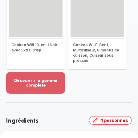
Cookeo Wifi 10-en-1 Noir
Cookeo Wi-Fi 8en1,
avec Extra Crisp
Multicuiseur, 8 modes de
cuisson, Cuiseur sous
pression
Découvrir la gamme
complète
Voir
plus...
-
Découvrir
la
Ingrédients
4 personnes
gamme
complète
-