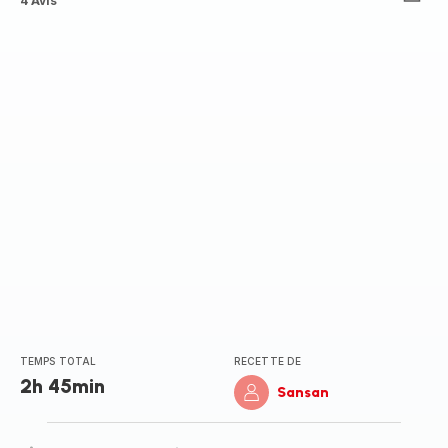
ratings.4.5
4 Avis
TEMPS TOTAL
RECETTE DE
2h 45min
Sansan