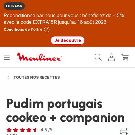
EXTRA15R
Reconditionné par nous pour vous : bénéficiez de -15%
avec le code EXTRA15R jusqu'au 16 août 2026.
Conditions de l'offre
Je découvre
Accueil
Ouvrir
Mon
Mon
Moulinex
le
compte
panie
menu
TOUTES NOS RECETTES
Pudim portugais
cookeo + companion
4.5
/5
-