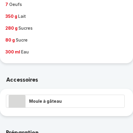
7
Oeufs
350 g
Lait
280 g
Sucres
80 g
Sucre
300 ml
Eau
Accessoires
Moule à gâteau
Préparation