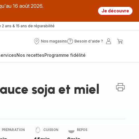
qu'au 16 août 2026.
Je découvre
 2 ans & 15 ans de réparabilité
Nos magasins
Besoin d'aide ?
Nos
Besoin
Mon
Mon
magasins
d'aide
compte
panier
ervices
Nos recettes
Programme fidélité
?
sauce soja et miel
PRÉPARATION
CUISSON
REPOS