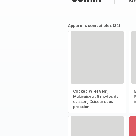
10
Appareils compatibles (34)
Cookeo Wi-Fi 8en1,
M
Multicuiseur, 8 modes de
P
cuisson, Cuiseur sous
i
pression