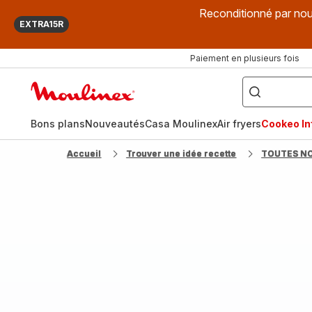
Reconditionné par nou
EXTRA15R
Paiement en plusieurs fois
["Que
recherchez-
Accueil
vous
?",
Moulinex
"Cookeo",
"Air
fryer",
Bons plans
Nouveautés
Casa Moulinex
Air fryers
Cookeo Inf
"Companion"]
Accueil
Trouver une idée recette
TOUTES N