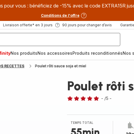
s pour vous : bénéficiez de -15% avec le code EXTRA15R jus
Conditions de l'offre
Livraison offerte* en 3 jours
90 jours pour changer d’avis
Garantie
inity
Nos produits
Nos accessoires
Produits reconditionnés
Nos s
OS RECETTES
Poulet rôti sauce soja et miel
Poulet rôti 
-
/5
-
Avis
5
étoiles
(moyenne)
TEMPS TOTAL
55min