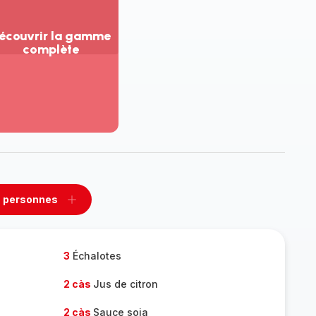
écouvrir la gamme
complète
ir
us...
couvrir
amme
mplète
 personnes
rimer
Ajouter
sonnes
personnes
3
Échalotes
2 càs
Jus de citron
2 càs
Sauce soja