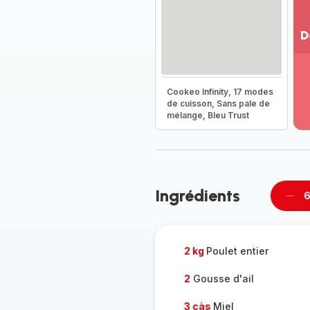
D
Vo
pl
-
Cookeo Infinity, 17 modes
Dé
de cuisson, Sans pale de
mélange, Bleu Trust
la
g
co
-
Ingrédients
6
Supp
per
2 kg
Poulet entier
2
Gousse d'ail
3 càs
Miel