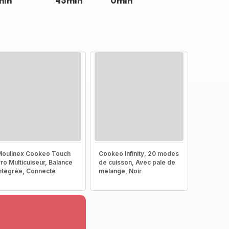
min
45min
0min
oulinex Cookeo Touch
Cookeo Infinity, 20 modes
ro Multicuiseur, Balance
de cuisson, Avec pale de
ntégrée, Connecté
mélange, Noir