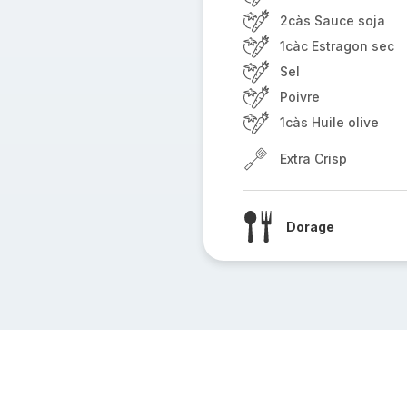
2càs Sauce soja
1càc Estragon sec
Sel
Poivre
1càs Huile olive
Extra Crisp
Dorage