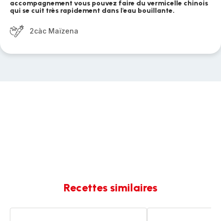
accompagnement vous pouvez faire du vermicelle chinois
qui se cuit très rapidement dans l'eau bouillante.
2càc Maïzena
Recettes similaires
Vermicelle
Nouilles