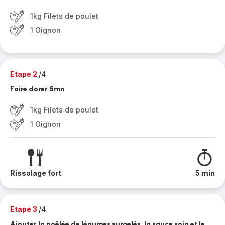
1kg Filets de poulet
1 Oignon
Etape 2
/4
Faire dorer 5mn
1kg Filets de poulet
1 Oignon
Rissolage fort
5 min
Etape 3
/4
Ajouter la poêlée de légumes surgelés, la sauce soja et le