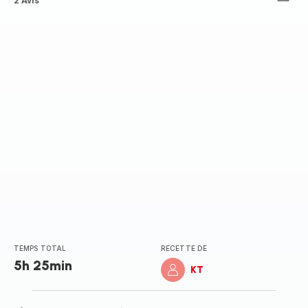
Avis
2 Avis
5
étoiles
(moyenne)
TEMPS TOTAL
RECETTE DE
5h 25min
KT