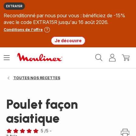
EXTRA15R
Reconditionné par nous pour vous : bénéficiez de -15%
avec le code EXTRA15R jusqu'au 16 août 2026.
Conditions de l'offre
Je découvre
Accueil
Ouvrir
Mon
Mon
Moulinex
le
compte
panie
menu
TOUTES NOS RECETTES
Poulet façon
asiatique
5
/5
-