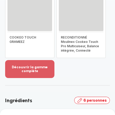
COOKEO TOUCH
RECONDITIONNÉ
GRAMEEZ
Moulinex Cookeo Touch
Pro Multicuiseur, Balance
intégrée, Connecté
Découvrir la gamme
complète
Voir
plus...
-
Découvrir
la
Ingrédients
6 personnes
gamme
complète
-