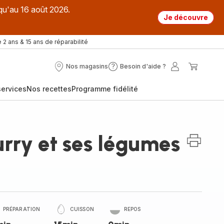
qu'au 16 août 2026.
Je découvre
 2 ans & 15 ans de réparabilité
Nos magasins
Besoin d'aide ?
Nos
Besoin
Mon
Mon
magasins
d'aide
compte
panier
ervices
Nos recettes
Programme fidélité
?
urry et ses légumes
PRÉPARATION
CUISSON
REPOS