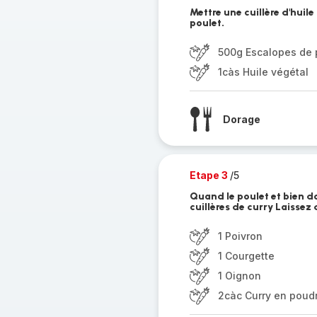
Mettre une cuillère d'huile
poulet.
500g Escalopes de 
1càs Huile végétal
Dorage
Etape 3
/5
Quand le poulet et bien do
cuillères de curry Laisse
1 Poivron
1 Courgette
1 Oignon
2càc Curry en poud