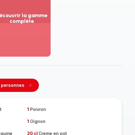
écouvrir la gamme
complète
ir
us...
couvrir
amme
mplète
 personnes
rimer
Ajouter
sonnes
personnes
t
1
Poivron
1
Oignon
legume
20 cl
Creme en pot