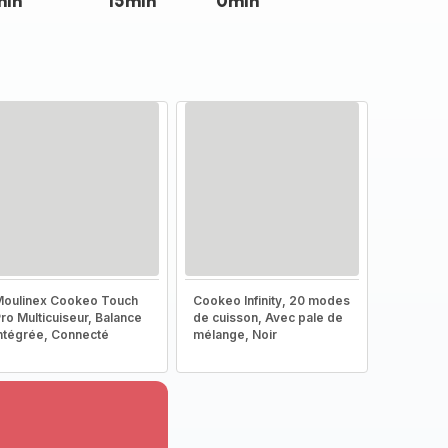
min
15min
0min
oulinex Cookeo Touch
Cookeo Infinity, 20 modes
ro Multicuiseur, Balance
de cuisson, Avec pale de
ntégrée, Connecté
mélange, Noir