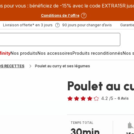
s pour vous : bénéficiez de -15% avec le code EXTRA15R jus
Conditions de l'offre
Livraison offerte* en 3 jours
90 jours pour changer d’avis
Garantie
inity
Nos produits
Nos accessoires
Produits reconditionnés
Nos s
OS RECETTES
Poulet au curry et ses légumes
Poulet au c
4.2
/5
-
6 Avis
ratings.4.2
TEMPS TOTAL
30min