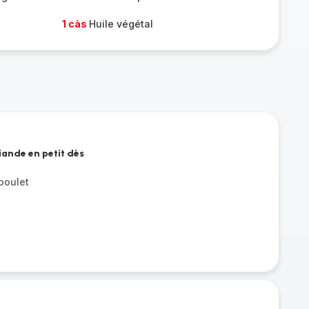
1 càs
Huile végétal
iande en petit dès
poulet