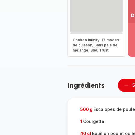
D
Vo
pl
-
Cookeo Infinity, 17 modes
Dé
de cuisson, Sans pale de
mélange, Bleu Trust
la
g
co
-
Ingrédients
5
Supp
per
500 g
Escalopes de poule
1
Courgette
40 cl
Bouillon poulet ou 