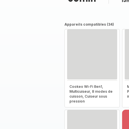
15
Appareils compatibles (34)
Cookeo Wi-Fi 8en1,
M
Multicuiseur, 8 modes de
P
cuisson, Cuiseur sous
i
pression