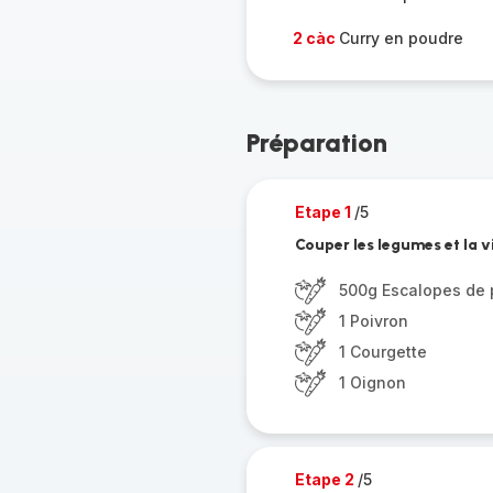
2 càc
Curry en poudre
Préparation
Etape 1
/5
Couper les legumes et la v
500g Escalopes de 
1 Poivron
1 Courgette
1 Oignon
Etape 2
/5