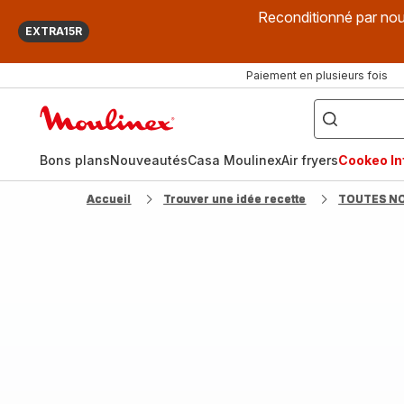
Reconditionné par nou
EXTRA15R
Paiement en plusieurs fois
["Que
recherchez-
Accueil
vous
?",
Moulinex
"Cookeo",
"Air
fryer",
Bons plans
Nouveautés
Casa Moulinex
Air fryers
Cookeo Inf
"Companion"]
Accueil
Trouver une idée recette
TOUTES N