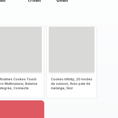
min
17min
0min
oulinex Cookeo Touch
Cookeo Infinity, 20 modes
ro Multicuiseur, Balance
de cuisson, Avec pale de
ntégrée, Connecté
mélange, Noir