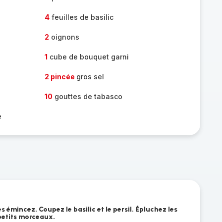
4
feuilles de basilic
2
oignons
1
cube de bouquet garni
2 pincée
gros sel
10
gouttes de tabasco
e
les émincez. Coupez le basilic et le persil. Épluchez les
petits morceaux.