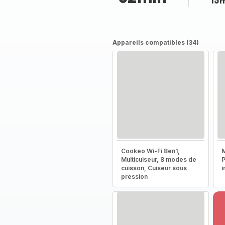
15
Appareils compatibles (34)
Cookeo Wi-Fi 8en1,
M
Multicuiseur, 8 modes de
P
cuisson, Cuiseur sous
i
pression