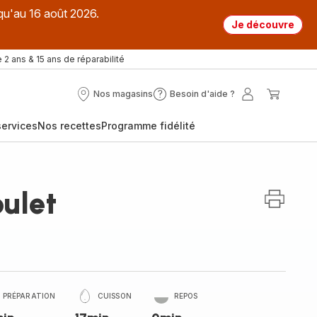
qu'au 16 août 2026.
Je découvre
 2 ans & 15 ans de réparabilité
Nos magasins
Besoin d'aide ?
Nos
Besoin
Mon
Mon
magasins
d'aide
compte
panier
ervices
Nos recettes
Programme fidélité
?
ulet
PRÉPARATION
CUISSON
REPOS