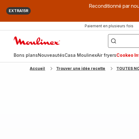
Reconditionné par nou
EXTRA15R
Paiement en plusieurs fois
["Que
recherchez-
Accueil
vous
?",
Moulinex
"Cookeo",
"Air
fryer",
Bons plans
Nouveautés
Casa Moulinex
Air fryers
Cookeo Inf
"Companion"]
Accueil
Trouver une idée recette
TOUTES N