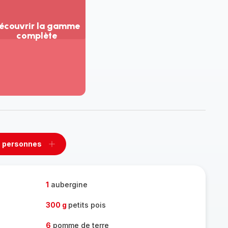
écouvrir la gamme
complète
ir
us...
couvrir
amme
mplète
 personnes
rimer
Ajouter
sonnes
personnes
1
aubergine
300 g
petits pois
6
pomme de terre