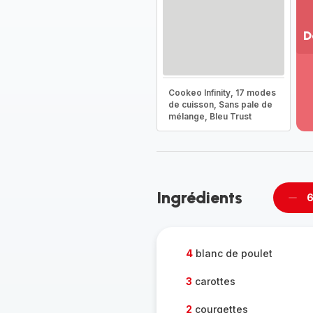
D
Vo
pl
-
Cookeo Infinity, 17 modes
Dé
de cuisson, Sans pale de
mélange, Bleu Trust
la
g
co
-
Ingrédients
6
Supp
per
4
blanc de poulet
3
carottes
2
courgettes