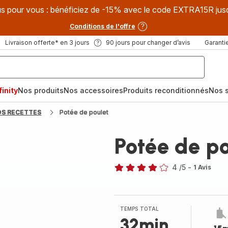
s pour vous : bénéficiez de -15% avec le code EXTRA15R jus
Conditions de l'offre
Livraison offerte* en 3 jours
90 jours pour changer d’avis
Garantie
inity
Nos produits
Nos accessoires
Produits reconditionnés
Nos s
OS RECETTES
Potée de poulet
Potée de po
4
/5
-
1 Avis
Avis
4
étoiles
(moyenne)
TEMPS TOTAL
32min