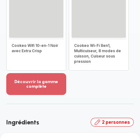
Cookeo Wifi 10-en-1 Noir
Cookeo Wi-Fi 8en1,
avec Extra Crisp
Multicuiseur, 8 modes de
cuisson, Cuiseur sous
pression
Découvrir la gamme
complète
Voir
plus...
-
Découvrir
la
Ingrédients
2 personnes
gamme
complète
-