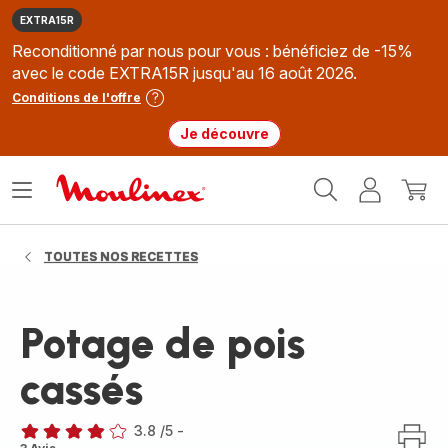
EXTRA15R
Reconditionné par nous pour vous : bénéficiez de -15%
avec le code EXTRA15R jusqu'au 16 août 2026.
Conditions de l'offre
Je découvre
Accueil
Ouvrir
Mon
Mon
Moulinex
le
compte
panie
menu
TOUTES NOS RECETTES
Potage de pois
cassés
3.8
/5
-