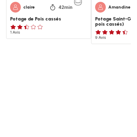
42min
claire
Amandineha
Potage de Pois cassés
Potage Saint-Ger
pois cassés)
ratings.2.4
1 Avis
ratings.4.4
9 Avis