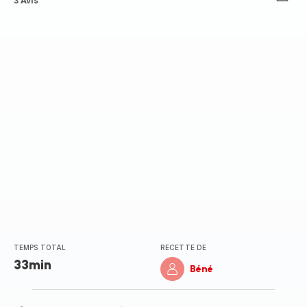
ratings.3.8
3 Avis
TEMPS TOTAL
RECETTE DE
33min
Béné