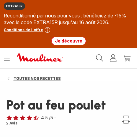
EXTRA15R
Reconditionné par nous pour vous : bénéficiez de -15%
avec le code EXTRA15R jusqu'au 16 août 2026.
Conditions de l'offre
Je découvre
Accueil
Ouvrir
Mon
Mon
Moulinex
le
compte
panie
menu
TOUTES NOS RECETTES
Pot au feu poulet
4.5
/5
-
ratings.4.5
2 Avis