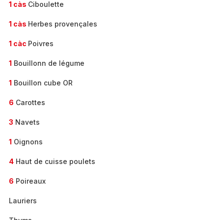
1 càs
Ciboulette
1 càs
Herbes provençales
1 càc
Poivres
1
Bouillonn de légume
1
Bouillon cube OR
6
Carottes
3
Navets
1
Oignons
4
Haut de cuisse poulets
6
Poireaux
Lauriers