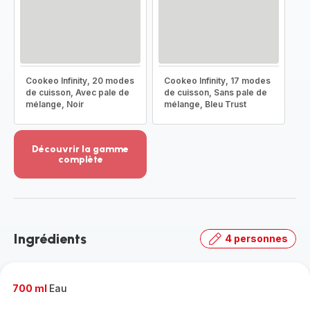
Cookeo Infinity, 20 modes
Cookeo Infinity, 17 modes
de cuisson, Avec pale de
de cuisson, Sans pale de
mélange, Noir
mélange, Bleu Trust
Découvrir la gamme
complète
Voir
plus...
-
Découvrir
la
Ingrédients
4 personnes
gamme
complète
-
700 ml
Eau