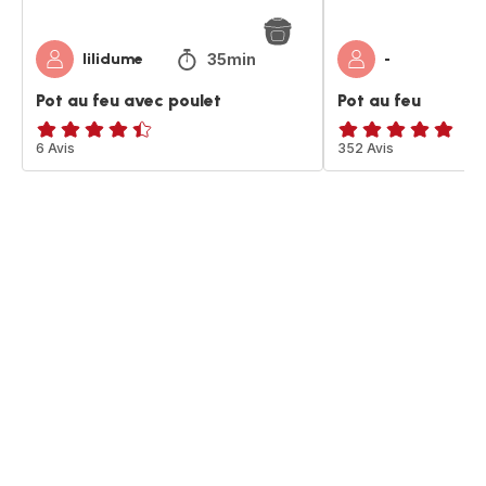
35min
lilidume
-
Pot au feu avec poulet
Pot au feu
ratings.4.4
6 Avis
ratings.4.8
352 Avis