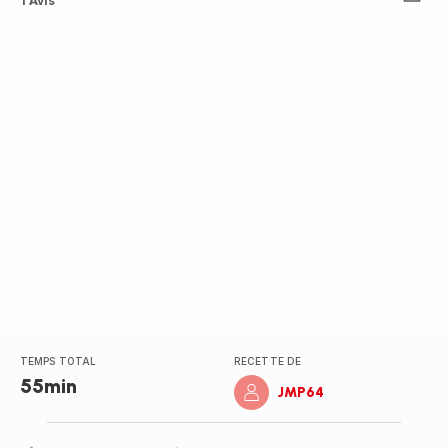
ratings.4.5
1 Avis
TEMPS TOTAL
RECETTE DE
55min
JMP64