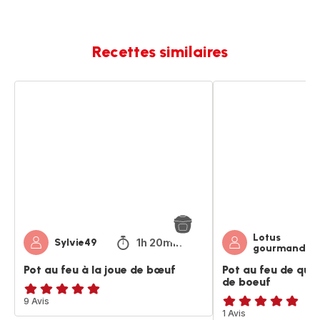
Recettes similaires
Pot
Pot
au
au
feu
feu
à
de
la
queue
joue
et
de
paleron
bœuf
de
boeuf
Lotus
1h 20min
Sylvie49
gourmand
Pot au feu à la joue de bœuf
Pot au feu de que
de boeuf
Avis
9 Avis
Avis
1 Avis
5