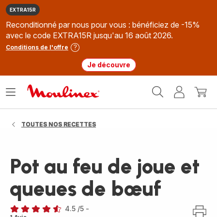
EXTRA15R
Reconditionné par nous pour vous : bénéficiez de -15%
avec le code EXTRA15R jusqu'au 16 août 2026.
Conditions de l'offre
Je découvre
Accueil
Ouvrir
Mon
Mon
Moulinex
le
compte
panie
menu
TOUTES NOS RECETTES
Pot au feu de joue et
queues de bœuf
4.5
/5
-