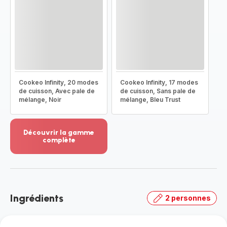
Cookeo Infinity, 20 modes
Cookeo Infinity, 17 modes
de cuisson, Avec pale de
de cuisson, Sans pale de
mélange, Noir
mélange, Bleu Trust
Découvrir la gamme
complète
Voir
plus...
-
Découvrir
la
Ingrédients
2 personnes
gamme
complète
-