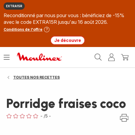
EXTRA15R
Reconditionné par nous pour vous : bénéficiez de -15%
avec le code EXTRA15R jusqu'au 16 août 2026.
Conditions de l'offre
Je découvre
Accueil
Ouvrir
Mon
Mon
Moulinex
le
compte
panie
menu
TOUTES NOS RECETTES
Porridge fraises coco
-
/5
-
ratings.0