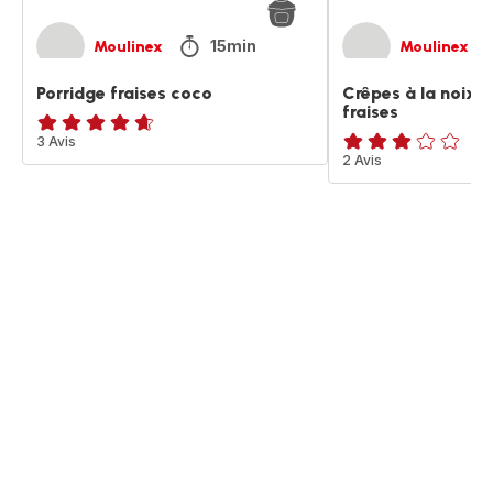
15min
Moulinex
Moulinex
Porridge fraises coco
Crêpes à la noix 
fraises
ratings.4.6
3 Avis
Avis
2 Avis
3
étoiles
(moyenne)