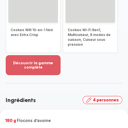
Cookeo Wifi 10-en-1 Noir
Cookeo Wi-Fi 8en1,
avec Extra Crisp
Multicuiseur, 8 modes de
cuisson, Cuiseur sous
pression
Découvrir la gamme
complète
Voir
plus...
-
Découvrir
la
Ingrédients
4 personnes
gamme
complète
-
180 g
Flocons d’avoine