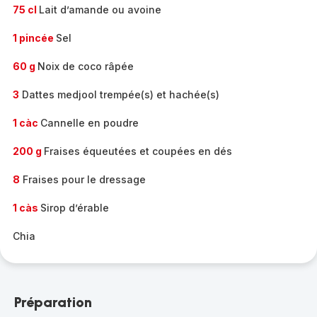
75 cl
Lait d’amande ou avoine
1 pincée
Sel
60 g
Noix de coco râpée
3
Dattes medjool trempée(s) et hachée(s)
1 càc
Cannelle en poudre
200 g
Fraises équeutées et coupées en dés
8
Fraises pour le dressage
1 càs
Sirop d’érable
Chia
Préparation