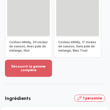
Cookeo Infinity, 20 modes
Cookeo Infinity, 17 modes
de cuisson, Avec pale de
de cuisson, Sans pale de
mélange, Noir
mélange, Bleu Trust
Découvrir la gamme
complète
Voir
plus...
-
Découvrir
la
Ingrédients
1 personne
gamme
complète
-