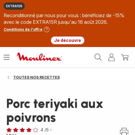
EXTRA15R
Reconditionné par nous pour vous : bénéficiez de -15%
avec le code EXTRA15R jusqu'au 16 août 2026.
Conditions de l'offre
Je découvre
Accueil
Ouvrir
Mon
Mon
Moulinex
le
compte
panie
menu
TOUTES NOS RECETTES
Porc teriyaki aux
poivrons
4
/5
-