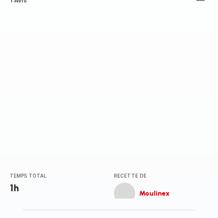
Avis
1 Avis
4
étoiles
(moyenne)
TEMPS TOTAL
RECETTE DE
1h
Moulinex