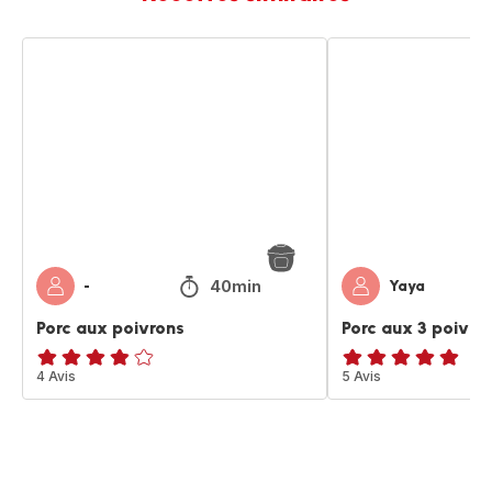
Porc
Porc
aux
aux
poivrons
3
poivrons
40min
-
Yaya
Porc aux poivrons
Porc aux 3 poivro
ratings.3.8
4 Avis
ratings.4.9
5 Avis