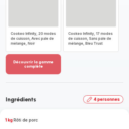
Cookeo Infinity, 20 modes
Cookeo Infinity, 17 modes
de cuisson, Avec pale de
de cuisson, Sans pale de
mélange, Noir
mélange, Bleu Trust
Découvrir la gamme
complète
Voir
plus...
-
Découvrir
la
Ingrédients
4 personnes
gamme
complète
-
1 kg
Rôti de porc