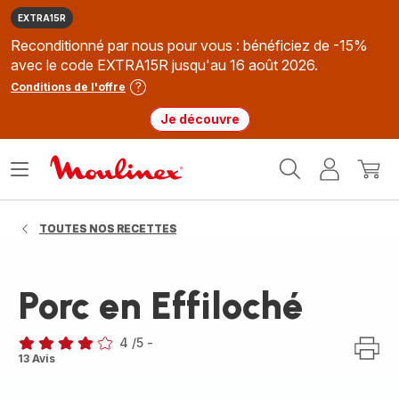
EXTRA15R
Reconditionné par nous pour vous : bénéficiez de -15%
avec le code EXTRA15R jusqu'au 16 août 2026.
Conditions de l'offre
Je découvre
Accueil
Ouvrir
Mon
Mon
Moulinex
le
compte
panie
menu
TOUTES NOS RECETTES
Porc en Effiloché
4
/5
-
Avis
13 Avis
4
étoiles