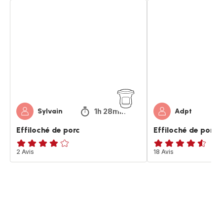
Effiloché
Effiloché
de
de
porc
porc
1h 28min
Sylvain
Adpt
Effiloché de porc
Effiloché de porc
Avis
2 Avis
ratings.4.5
18 Avis
4
étoiles
(moyenne)