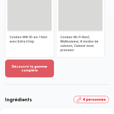
Cookeo Wifi 10-en-1 Noir
Cookeo Wi-Fi 8en1,
avec Extra Crisp
Multicuiseur, 8 modes de
cuisson, Cuiseur sous
pression
Découvrir la gamme
complète
Voir
plus...
-
Découvrir
la
Ingrédients
4 personnes
gamme
complète
-