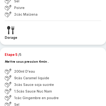
Sel
Poivre
2càc Maïzena
Dorage
Etape 5
/5
Mettre sous pression 4min .
200ml D'eau
9càs Caramel liquide
3càs Sauce soja sucrée
1.5càs Sauce Nuc Nam
1càc Gingembre en poudre
Sel