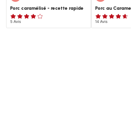
Porc caramélisé - recette rapide
Porc au Caramel
Avis
5 Avis
ratings.4.6
14 Avis
4
étoiles
(moyenne)