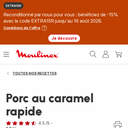
EXTRA15R
Reconditionné par nous pour vous : bénéficiez de -15%
avec le code EXTRA15R jusqu'au 16 août 2026.
Conditions de l'offre
Je découvre
Accueil
Ouvrir
Mon
Mon
Moulinex
le
compte
panie
menu
TOUTES NOS RECETTES
Porc au caramel
rapide
4.5
/5
-