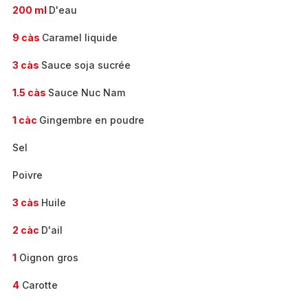
200 ml
D'eau
9 càs
Caramel liquide
3 càs
Sauce soja sucrée
1.5 càs
Sauce Nuc Nam
1 càc
Gingembre en poudre
Sel
Poivre
3 càs
Huile
2 càc
D'ail
1
Oignon gros
4
Carotte