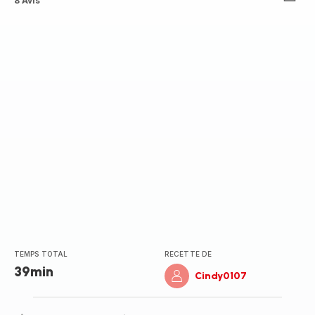
ratings.4.5
8 Avis
TEMPS TOTAL
RECETTE DE
39min
Cindy0107