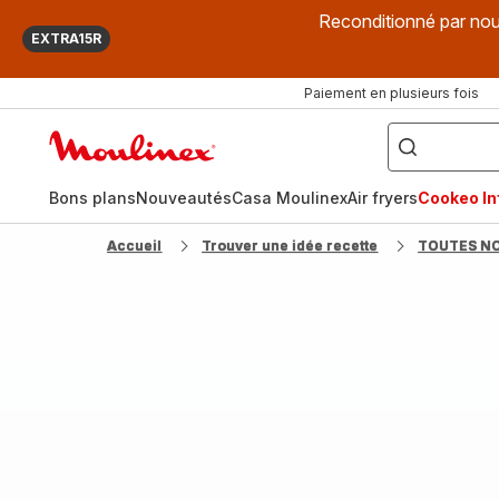
Reconditionné par nou
EXTRA15R
Paiement en plusieurs fois
["Que
recherchez-
Accueil
vous
?",
Moulinex
"Cookeo",
"Air
fryer",
Bons plans
Nouveautés
Casa Moulinex
Air fryers
Cookeo Inf
"Companion"]
Accueil
Trouver une idée recette
TOUTES N