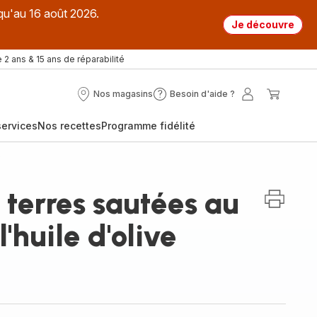
qu'au 16 août 2026.
Je découvre
 2 ans & 15 ans de réparabilité
Nos magasins
Besoin d'aide ?
Nos
Besoin
Mon
Mon
magasins
d'aide
compte
panier
ervices
Nos recettes
Programme fidélité
?
e
terres sautées au
l'huile d'olive