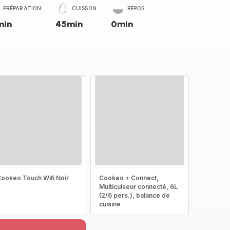
PRÉPARATION
CUISSON
REPOS
min
45min
0min
ookeo Touch Wifi Noir
Cookeo + Connect,
Multicuiseur connecté, 6L
(2/6 pers.), balance de
cuisine