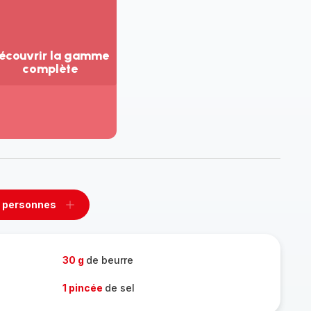
écouvrir la gamme
complète
ir
us...
couvrir
amme
mplète
 personnes
rimer
Ajouter
sonnes
personnes
30 g
de beurre
1 pincée
de sel