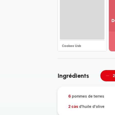
D
Vo
pl
-
Dé
Cookeo Usb
la
g
co
-
Ingrédients
2
Supp
per
6
pommes de terres
2 càs
d'huile d'olive