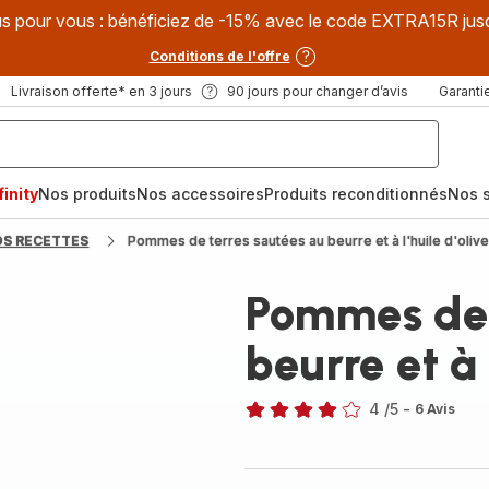
s pour vous : bénéficiez de -15% avec le code EXTRA15R jus
Conditions de l'offre
Livraison offerte* en 3 jours
90 jours pour changer d’avis
Garantie
inity
Nos produits
Nos accessoires
Produits reconditionnés
Nos s
OS RECETTES
Pommes de terres sautées au beurre et à l'huile d'oliv
Pommes de 
beurre et à 
4
/5
-
6 Avis
Avis
4
étoiles