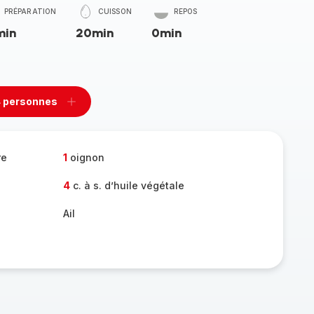
PRÉPARATION
CUISSON
REPOS
min
20min
0min
 personnes
rimer
Ajouter
sonnes
personnes
re
1
oignon
4
c. à s. d’huile végétale
Ail