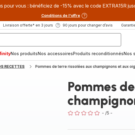
s pour vous : bénéficiez de -15% avec le code EXTRA15R jus
Conditions de l'offre
Livraison offerte* en 3 jours
90 jours pour changer d’avis
Garantie
inity
Nos produits
Nos accessoires
Produits reconditionnés
Nos s
OS RECETTES
Pommes de terre rissolées aux champignons et aux oi
Pommes de t
champignon
-
/5
-
ratings.0