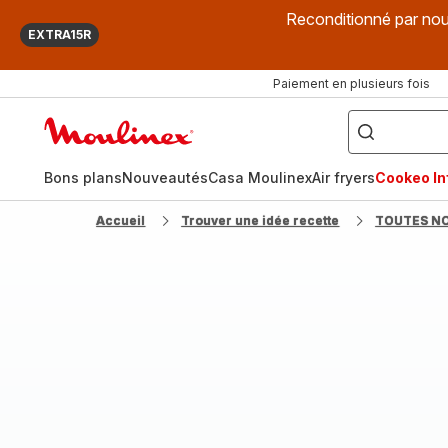
Reconditionné par nou
EXTRA15R
Paiement en plusieurs fois
["Que
recherchez-
Accueil
vous
?",
Moulinex
"Cookeo",
"Air
fryer",
Bons plans
Nouveautés
Casa Moulinex
Air fryers
Cookeo Inf
"Companion"]
Accueil
Trouver une idée recette
TOUTES N