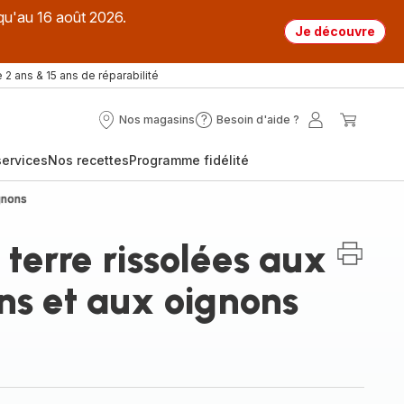
qu'au 16 août 2026.
Je découvre
 2 ans & 15 ans de réparabilité
Nos magasins
Besoin d'aide ?
Nos
Besoin
Mon
Mon
magasins
d'aide
compte
panier
ervices
Nos recettes
Programme fidélité
?
gnons
erre rissolées aux
s et aux oignons