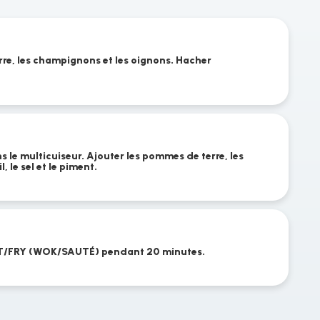
re, les champignons et les oignons. Hacher
ns le multicuiseur. Ajouter les pommes de terre, les
, le sel et le piment.
ST/FRY (WOK/SAUTÉ) pendant 20 minutes.