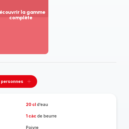
écouvrir la gamme
complète
ir
us...
couvrir
amme
mplète
 personnes
rimer
Ajouter
sonnes
personnes
20 cl
d’eau
1 càc
de beurre
Poivre