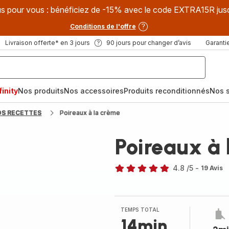
s pour vous : bénéficiez de -15% avec le code EXTRA15R jus
Conditions de l'offre
Livraison offerte* en 3 jours
90 jours pour changer d’avis
Garantie
inity
Nos produits
Nos accessoires
Produits reconditionnés
Nos s
OS RECETTES
Poireaux à la crème
Poireaux à 
4.8
/5
-
19 Avis
ratings.4.8
TEMPS TOTAL
14min