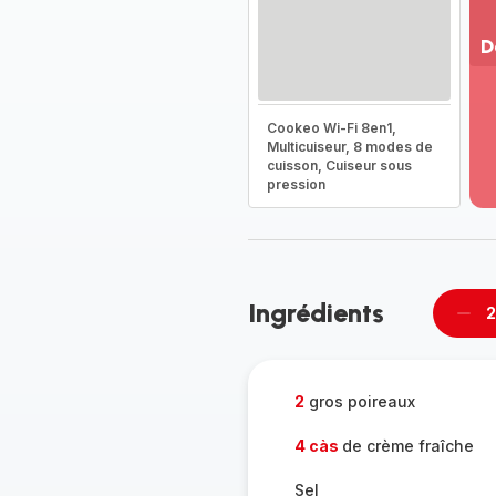
D
Vo
pl
Cookeo Wi-Fi 8en1,
-
Multicuiseur, 8 modes de
Dé
cuisson, Cuiseur sous
la
pression
g
co
-
Ingrédients
2
Supp
per
2
gros poireaux
4 càs
de crème fraîche
Sel