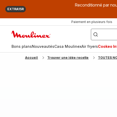
Reconditionné par nou
EXTRA15R
Paiement en plusieurs fois
["Que
recherchez-
Accueil
vous
?",
Moulinex
"Cookeo",
"Air
fryer",
Bons plans
Nouveautés
Casa Moulinex
Air fryers
Cookeo Inf
"Companion"]
Accueil
Trouver une idée recette
TOUTES N