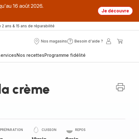
qu'au 16 août 2026.
Je découvre
 2 ans & 15 ans de réparabilité
Nos magasins
Besoin d'aide ?
Nos
Besoin
Mon
Mon
magasins
d'aide
compte
panier
ervices
Nos recettes
Programme fidélité
?
la crème
PRÉPARATION
CUISSON
REPOS