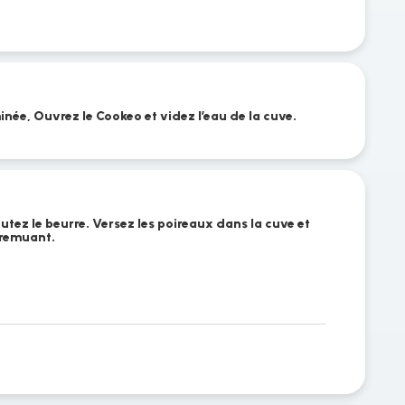
née, Ouvrez le Cookeo et videz l’eau de la cuve.
tez le beurre. Versez les poireaux dans la cuve et
 remuant.