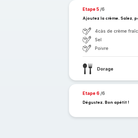
Etape 5
/6
Ajoutez la crème. Salez, 
4càs de crème fraî
Sel
Poivre
Dorage
Etape 6
/6
Dégustez. Bon apétit !