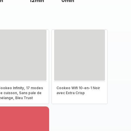
n
12min
0min
ookeo Infinity, 17 modes
Cookeo Wifi 10-en-1 Noir
e cuisson, Sans pale de
avec Extra Crisp
élange, Bleu Trust