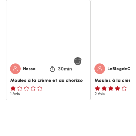
Moules
Moules
à
à
la
la
crème
crème
et
et
au
au
chorizo
curry
30min
Nessa
LeBlogdeCat
Moules à la crème et au chorizo
Moules à la crème
Avis
1 Avis
Avis
2 Avis
1
4
étoile
étoiles
(moyenne)
(moyenne)