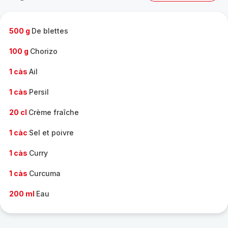
complète
-
500 g
De blettes
100 g
Chorizo
1 càs
Ail
1 càs
Persil
20 cl
Crème fraîche
1 càc
Sel et poivre
1 càs
Curry
1 càs
Curcuma
200 ml
Eau