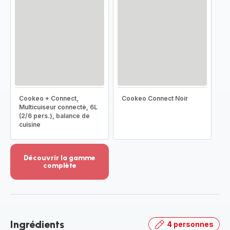
Cookeo + Connect,
Cookeo Connect Noir
Multicuiseur connecté, 6L
(2/6 pers.), balance de
cuisine
Découvrir la gamme
complète
Voir
plus...
-
Découvrir
la
Ingrédients
4 personnes
gamme