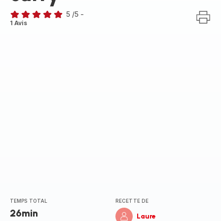
5
/5
-
Avis
1 Avis
5
étoiles
(moyenne)
TEMPS TOTAL
RECETTE DE
26min
Laure