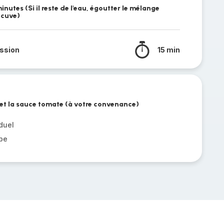
nutes (Si il reste de l'eau, égoutter le mélange
 cuve)
ssion
15 min
t et la sauce tomate (à votre convenance)
duel
be