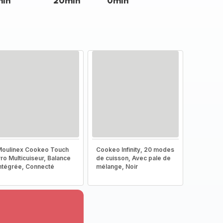
min
20min
0min
oulinex Cookeo Touch
Cookeo Infinity, 20 modes
ro Multicuiseur, Balance
de cuisson, Avec pale de
ntégrée, Connecté
mélange, Noir