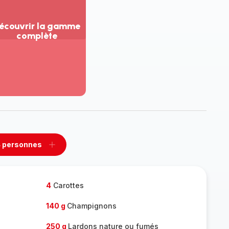
écouvrir la gamme
complète
ir
us...
couvrir
amme
mplète
 personnes
rimer
Ajouter
sonnes
personnes
4
Carottes
140 g
Champignons
250 g
Lardons nature ou fumés