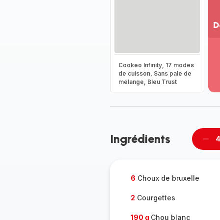
D
Vo
pl
-
Cookeo Infinity, 17 modes
Dé
de cuisson, Sans pale de
mélange, Bleu Trust
la
g
co
-
Ingrédients
4
Supp
per
6
Choux de bruxelle
2
Courgettes
190 g
Chou blanc