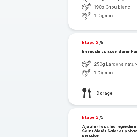
190g Chou blanc
1 Oignon
Etape 2
/5
En mode cuisson dorer Fair
250g Lardons natur
1 Oignon
Dorage
Etape 3
/5
Ajouter tous les ingredien
Saint Morêt Saler et poiv
pression