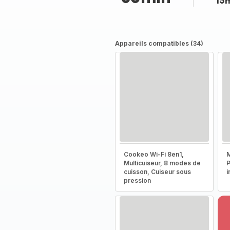
15
Appareils compatibles (34)
Cookeo Wi-Fi 8en1,
M
Multicuiseur, 8 modes de
P
cuisson, Cuiseur sous
i
pression