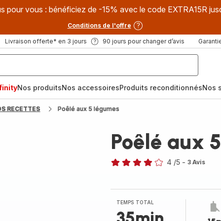
s pour vous : bénéficiez de -15% avec le code EXTRA15R jus
Conditions de l'offre
Livraison offerte* en 3 jours
90 jours pour changer d’avis
Garantie
inity
Nos produits
Nos accessoires
Produits reconditionnés
Nos s
OS RECETTES
Poêlé aux 5 légumes
Poêlé aux 
4
/5
-
3 Avis
Avis
4
étoiles
(moyenne)
TEMPS TOTAL
35min