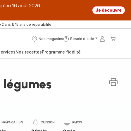
qu'au 16 août 2026.
Je découvre
 2 ans & 15 ans de réparabilité
Nos magasins
Besoin d'aide ?
Nos
Besoin
Mon
Mon
magasins
d'aide
compte
panier
ervices
Nos recettes
Programme fidélité
?
5 légumes
PRÉPARATION
CUISSON
REPOS