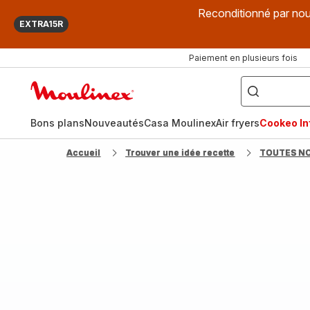
Reconditionné par nou
EXTRA15R
Paiement en plusieurs fois
["Que
recherchez-
Accueil
vous
?",
Moulinex
"Cookeo",
"Air
fryer",
Bons plans
Nouveautés
Casa Moulinex
Air fryers
Cookeo Inf
"Companion"]
Accueil
Trouver une idée recette
TOUTES N