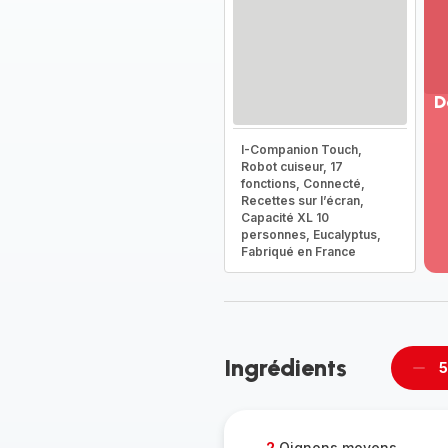
D
Vo
I-Companion Touch,
pl
Robot cuiseur, 17
-
fonctions, Connecté,
Dé
Recettes sur l’écran,
Capacité XL 10
la
personnes, Eucalyptus,
g
Fabriqué en France
co
-
Ingrédients
5
Supp
per
2
Oignons moyens