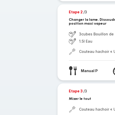
Etape 2
/3
Changer la lame. Dissoudr
position maxi vapeur
3cubes Bouillon de
1.5l Eau
Couteau hachoir « U
Manual P
Etape 3
/3
Mixer le tout
Couteau hachoir « U