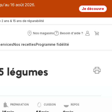
qu'au 16 août 2026.
Je découvre
 2 ans & 15 ans de réparabilité
Nos magasins
Besoin d'aide ?
Nos
Besoin
Mon
Mon
magasins
d'aide
compte
panier
ervices
Nos recettes
Programme fidélité
?
5 légumes
PRÉPARATION
CUISSON
REPOS