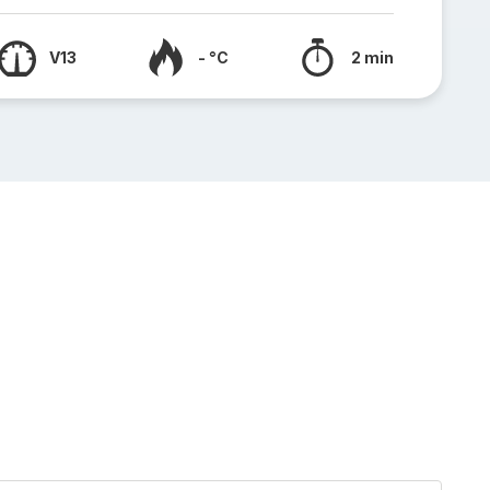
V13
- °C
2 min