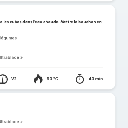
e les cubes dans l’eau chaude. Mettre le bouchon en
 légumes
ltrablade »
V2
90 °C
40 min
ltrablade »