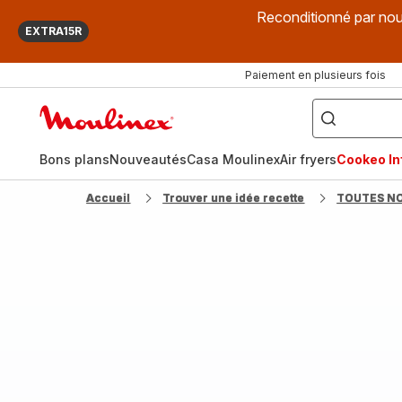
Reconditionné par nou
EXTRA15R
Paiement en plusieurs fois
["Que
recherchez-
Accueil
vous
?",
Moulinex
"Cookeo",
"Air
fryer",
Bons plans
Nouveautés
Casa Moulinex
Air fryers
Cookeo Inf
"Companion"]
Accueil
Trouver une idée recette
TOUTES N