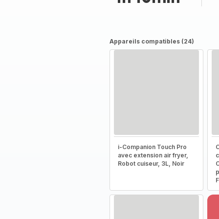
Appareils compatibles (24)
i-Companion Touch Pro
C
avec extension air fryer,
c
Robot cuiseur, 3L, Noir
C
p
F