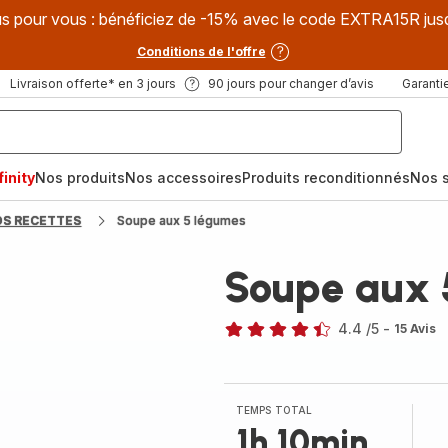
s pour vous : bénéficiez de -15% avec le code EXTRA15R jus
Conditions de l'offre
Livraison offerte* en 3 jours
90 jours pour changer d’avis
Garantie
inity
Nos produits
Nos accessoires
Produits reconditionnés
Nos s
OS RECETTES
Soupe aux 5 légumes
Soupe aux 
4.4
/5
-
15 Avis
ratings.4.4
TEMPS TOTAL
1h 10min