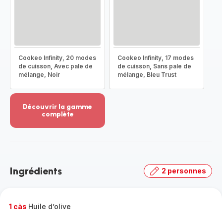
Cookeo Infinity, 20 modes
Cookeo Infinity, 17 modes
de cuisson, Avec pale de
de cuisson, Sans pale de
mélange, Noir
mélange, Bleu Trust
Découvrir la gamme
complète
Voir
plus...
-
Découvrir
la
Ingrédients
2 personnes
gamme
complète
-
1 càs
Huile d’olive