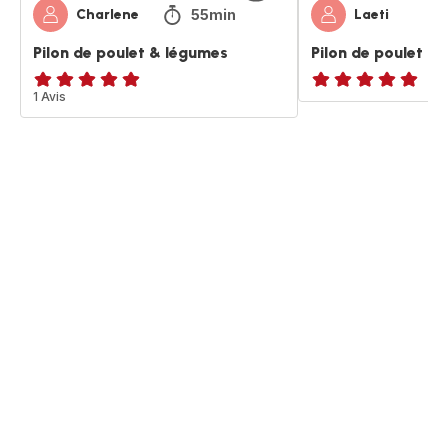
55min
Charlene
Laeti
Pilon de poulet & légumes
Pilon de poulet a
Avis
1 Avis
ratings.NaN
5
étoiles
(moyenne)