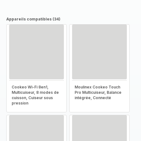
Appareils compatibles (34)
Cookeo Wi-Fi 8en1,
Moulinex Cookeo Touch
Multicuiseur, 8 modes de
Pro Multicuiseur, Balance
cuisson, Cuiseur sous
intégrée, Connecté
pression