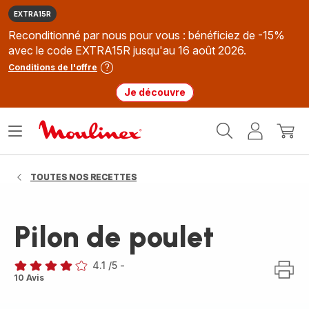
EXTRA15R
Reconditionné par nous pour vous : bénéficiez de -15%
avec le code EXTRA15R jusqu'au 16 août 2026.
Conditions de l'offre
Je découvre
Accueil
Ouvrir
Mon
Mon
Moulinex
le
compte
panie
menu
TOUTES NOS RECETTES
Pilon de poulet
4.1
/5
-
ratings.4.1
10 Avis