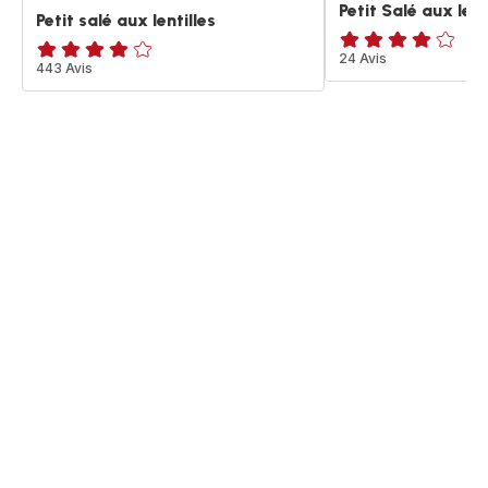
Petit Salé aux lent
Petit salé aux lentilles
ratings.3.9
24 Avis
ratings.4.1
443 Avis