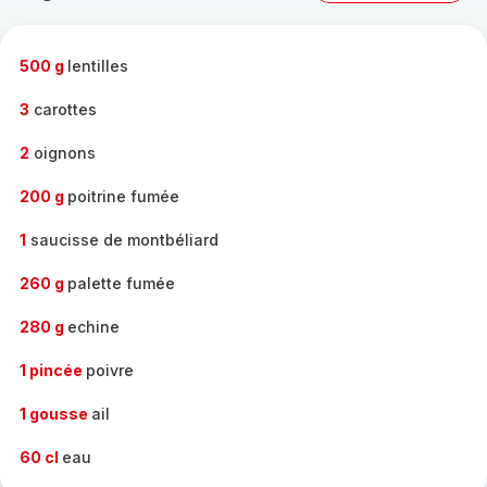
complète
-
500 g
lentilles
3
carottes
2
oignons
200 g
poitrine fumée
1
saucisse de montbéliard
260 g
palette fumée
280 g
echine
1 pincée
poivre
1 gousse
ail
60 cl
eau