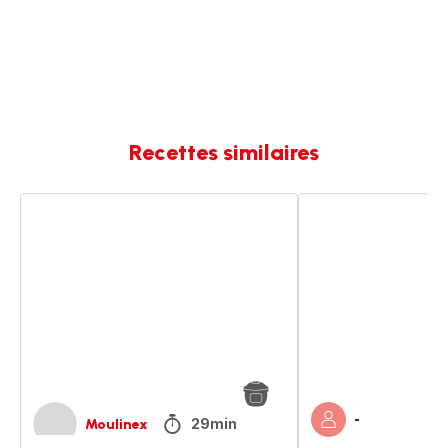
Recettes similaires
Petit
Petit
salé
Salé
aux
aux
lentilles
lentilles
-
29min
Moulinex