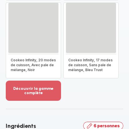
Cookeo Infinity, 20 modes
Cookeo Infinity, 17 modes
de cuisson, Avec pale de
de cuisson, Sans pale de
mélange, Noir
mélange, Bleu Trust
Découvrir la gamme
complète
Voir
plus...
-
Découvrir
la
Ingrédients
6 personnes
gamme