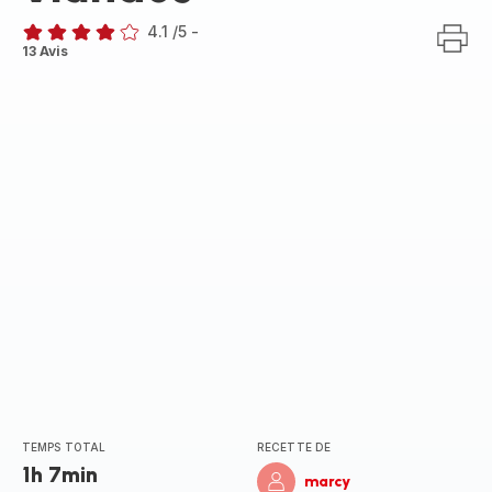
4.1
/5
-
ratings.4.1
13 Avis
TEMPS TOTAL
RECETTE DE
1h 7min
marcy