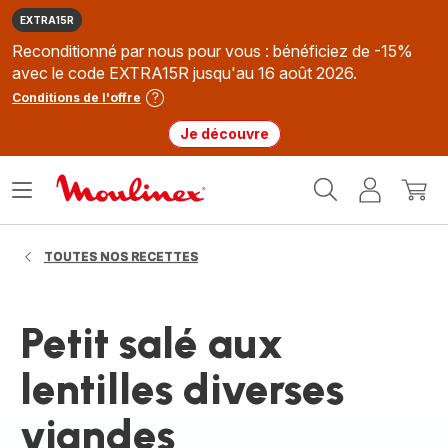
EXTRA15R
Reconditionné par nous pour vous : bénéficiez de -15%
avec le code EXTRA15R jusqu'au 16 août 2026.
Conditions de l'offre
Je découvre
Accueil
Ouvrir
Mon
Mon
Moulinex
le
compte
panie
menu
TOUTES NOS RECETTES
Petit salé aux
lentilles diverses
viandes