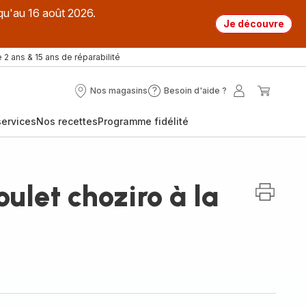
qu'au 16 août 2026.
Je découvre
 2 ans & 15 ans de réparabilité
Nos magasins
Besoin d'aide ?
Nos
Besoin
Mon
Mon
magasins
d'aide
compte
panier
ervices
Nos recettes
Programme fidélité
?
ulet choziro à la