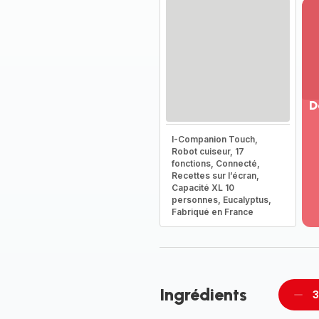
D
Vo
I-Companion Touch,
pl
Robot cuiseur, 17
-
fonctions, Connecté,
Dé
Recettes sur l’écran,
Capacité XL 10
la
personnes, Eucalyptus,
g
Fabriqué en France
co
-
Ingrédients
3
Supp
per