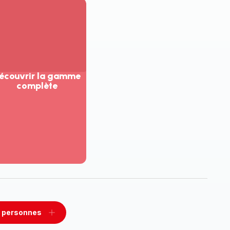
écouvrir la gamme
complète
ir
us...
couvrir
amme
mplète
 personnes
rimer
Ajouter
sonnes
personnes