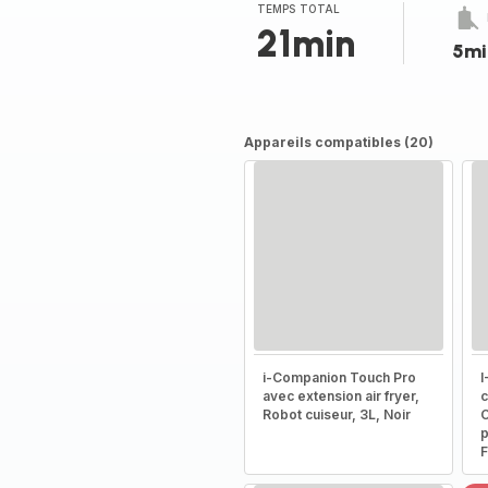
(moyenne)
TEMPS TOTAL
21min
5mi
Appareils compatibles (20)
i-Companion Touch Pro
I
avec extension air fryer,
c
Robot cuiseur, 3L, Noir
C
p
F