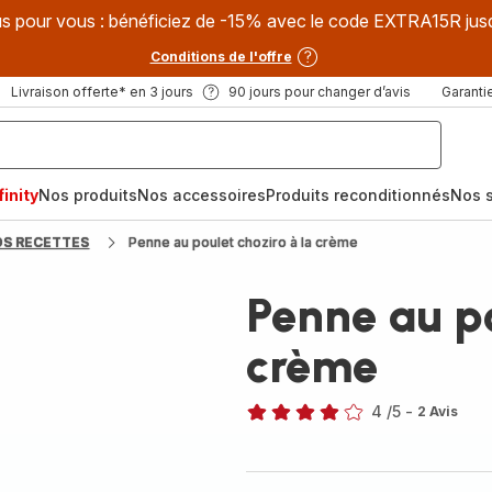
s pour vous : bénéficiez de -15% avec le code EXTRA15R jus
Conditions de l'offre
Livraison offerte* en 3 jours
90 jours pour changer d’avis
Garantie
inity
Nos produits
Nos accessoires
Produits reconditionnés
Nos s
OS RECETTES
Penne au poulet choziro à la crème
Penne au po
crème
4
/5
-
2 Avis
Avis
4
étoiles