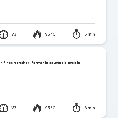
V3
95 °C
5 min
n fines tranches. Fermer le couvercle avec le
V3
95 °C
3 min