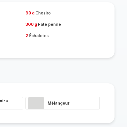
90 g
Choziro
300 g
Pâte penne
2
Échalotes
ir «
Mélangeur