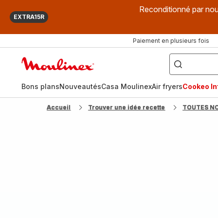
Reconditionné par nou
EXTRA15R
Paiement en plusieurs fois
["Que
recherchez-
Accueil
vous
?",
Moulinex
"Cookeo",
"Air
fryer",
Bons plans
Nouveautés
Casa Moulinex
Air fryers
Cookeo Inf
"Companion"]
Accueil
Trouver une idée recette
TOUTES N