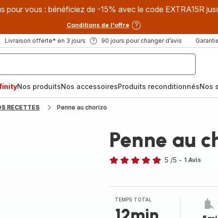
s pour vous : bénéficiez de -15% avec le code EXTRA15R jus
Conditions de l'offre
Livraison offerte* en 3 jours
90 jours pour changer d’avis
Garantie
inity
Nos produits
Nos accessoires
Produits reconditionnés
Nos s
OS RECETTES
Penne au chorizo
Penne au c
5
/5
-
1 Avis
Avis
5
étoiles
(moyenne)
TEMPS TOTAL
12min