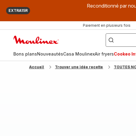
Reconditionné par nou
EXTRA15R
Paiement en plusieurs fois
["Que
recherchez-
Accueil
vous
?",
Moulinex
"Cookeo",
"Air
fryer",
Bons plans
Nouveautés
Casa Moulinex
Air fryers
Cookeo Inf
"Companion"]
Accueil
Trouver une idée recette
TOUTES N