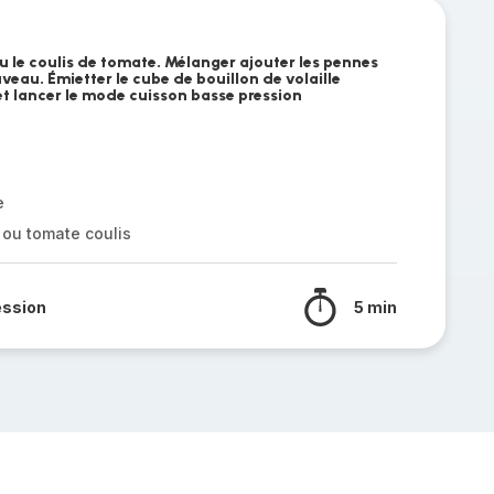
u le coulis de tomate. Mélanger ajouter les pennes
eau. Émietter le cube de bouillon de volaille
et lancer le mode cuisson basse pression
e
ou tomate coulis
ession
5 min