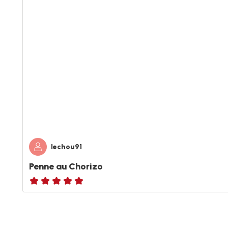
lechou91
Penne au Chorizo
ratings.NaN