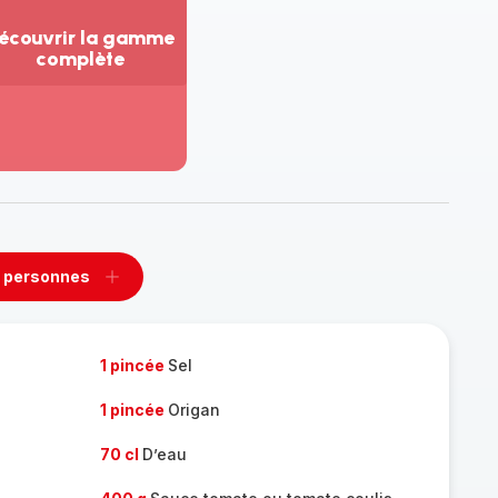
écouvrir la gamme
complète
ir
us...
couvrir
amme
mplète
 personnes
rimer
Ajouter
sonnes
personnes
1 pincée
Sel
1 pincée
Origan
70 cl
D’eau