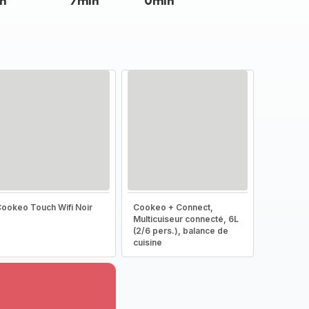
n
7min
0min
ookeo Touch Wifi Noir
Cookeo + Connect,
Multicuiseur connecté, 6L
(2/6 pers.), balance de
cuisine