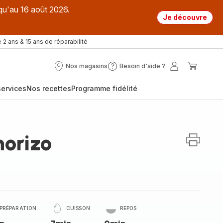
qu'au 16 août 2026.
Je découvre
 2 ans & 15 ans de réparabilité
Nos magasins
Besoin d'aide ?
Nos
Besoin
Mon
Mon
magasins
d'aide
compte
panier
ervices
Nos recettes
Programme fidélité
?
horizo
PRÉPARATION
CUISSON
REPOS