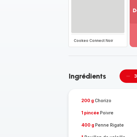
D
Vo
pl
-
Dé
Cookeo Connect Noir
la
g
co
-
Ingrédients
3
Supp
per
200 g
Chorizo
1 pincée
Poivre
400 g
Penne Rigate