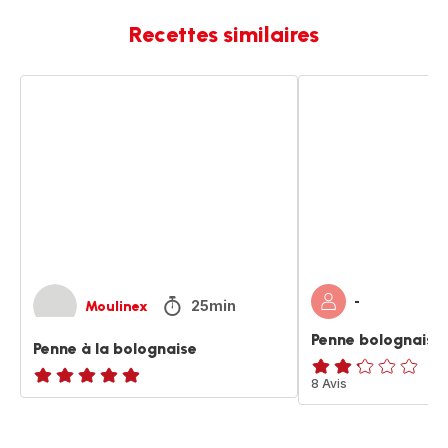
Recettes similaires
Penne
Penne
à
bolognaise
la
bolognaise
-
25min
Moulinex
Penne bolognaise
Penne à la bolognaise
ratings.2.2
8 Avis
ratings.NaN