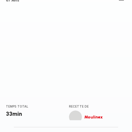
ratings.2.6
67 Avis
TEMPS TOTAL
RECETTE DE
33min
Moulinex