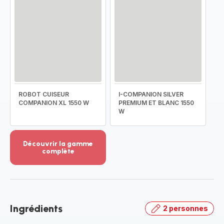
ROBOT CUISEUR
I-COMPANION SILVER
COMPANION XL 1550 W
PREMIUM ET BLANC 1550
W
Découvrir la gamme
complète
Voir
plus...
-
Découvrir
la
Ingrédients
2 personnes
gamme
complète