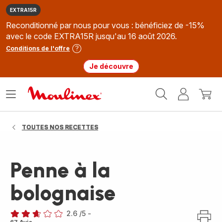
EXTRA15R
Reconditionné par nous pour vous : bénéficiez de -15%
avec le code EXTRA15R jusqu'au 16 août 2026.
Conditions de l'offre
Je découvre
Accueil
Ouvrir
Mon
Mon
Moulinex
le
compte
panie
menu
TOUTES NOS RECETTES
Penne à la
bolognaise
2.6
/5
-