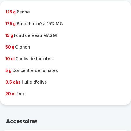
-
125 g
Penne
175 g
Bœuf haché à 15% MG
15 g
Fond de Veau MAGGI
50 g
Oignon
10 cl
Coulis de tomates
5 g
Concentré de tomates
0.5 càs
Huile d'olive
20 cl
Eau
Accessoires