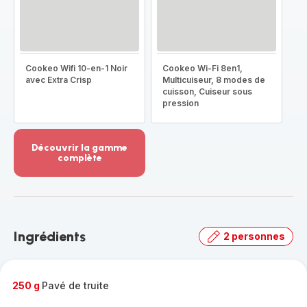
Cookeo Wifi 10-en-1 Noir
Cookeo Wi-Fi 8en1,
avec Extra Crisp
Multicuiseur, 8 modes de
cuisson, Cuiseur sous
pression
Découvrir la gamme
complète
Voir
plus...
-
Découvrir
la
Ingrédients
2 personnes
gamme
complète
-
250 g
Pavé de truite