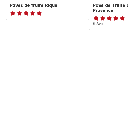
Pavés de truite laqué
Pavé de Truite au
Provence
ratings.NaN
ratings.4.9
6 Avis