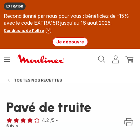
EXTRA15R
Reconditionné par nous pour vous : bénéficiez de -15%
avec le code EXTRA15R jusqu'au 16 août 2026.
Conditions de l'offre
Je découvre
Accueil
Ouvrir
Mon
Mon
Moulinex
le
compte
panie
menu
TOUTES NOS RECETTES
Pavé de truite
4.2
/5
-
ratings.4.2
6 Avis