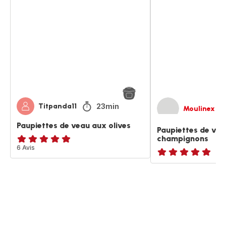
de
de
veau
veau
aux
aux
olives
olives
et
champignons
23min
Titpanda11
Moulinex
Paupiettes de veau aux olives
Paupiettes de vea
champignons
Avis
6 Avis
5
Avis
étoiles
5
(moyenne)
étoiles
(moyenne)