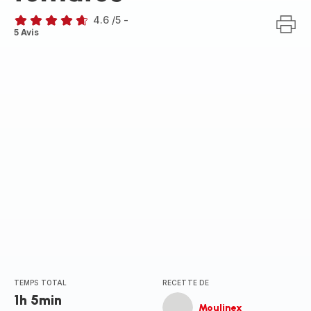
4.6
/5
-
ratings.4.6
5 Avis
TEMPS TOTAL
RECETTE DE
1h 5min
Moulinex