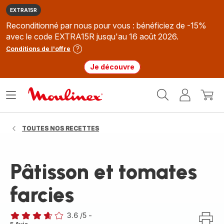
EXTRA15R
Reconditionné par nous pour vous : bénéficiez de -15%
avec le code EXTRA15R jusqu'au 16 août 2026.
Conditions de l'offre
Je découvre
Accueil
Ouvrir
Mon
Mon
Moulinex
le
compte
panie
menu
TOUTES NOS RECETTES
Pâtisson et tomates
farcies
3.6
/5
-