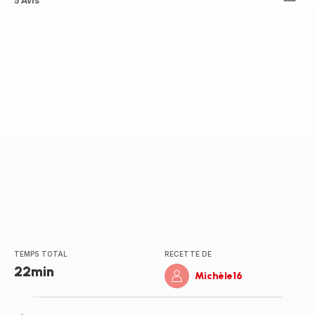
ratings.3.6
5 Avis
TEMPS TOTAL
RECETTE DE
22min
Michèle16