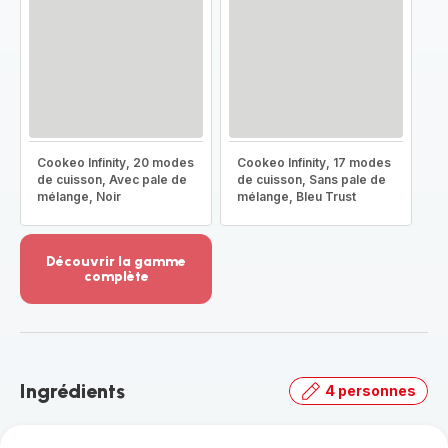
Cookeo Infinity, 20 modes
Cookeo Infinity, 17 modes
de cuisson, Avec pale de
de cuisson, Sans pale de
mélange, Noir
mélange, Bleu Trust
Découvrir la gamme
complète
Voir
plus...
-
Découvrir
la
Ingrédients
4 personnes
gamme
complète
-