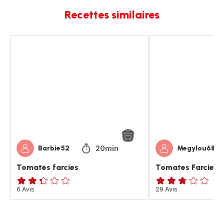
Recettes similaires
Tomates
Tomates
farcies
Farcies
20min
Barbie52
Megylou68
Tomates farcies
Tomates Farcies
ratings.2.3
6 Avis
ratings.2.7
29 Avis