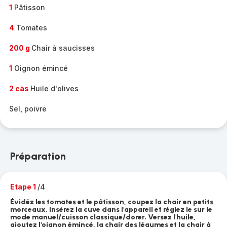
1
Pâtisson
4
Tomates
200 g
Chair à saucisses
1
Oignon émincé
2 càs
Huile d'olives
Sel, poivre
Préparation
Etape 1
/4
Évidéz les tomates et le pâtisson, coupez la chair en petits
morceaux. Insérez la cuve dans l'appareil et réglez le sur le
mode manuel/cuisson classique/dorer. Versez l'huile,
ajoutez l'oignon émincé, la chair des légumes et la chair à