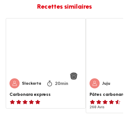
Recettes similaires
Carbonara
Pâtes
express
carbonara
20min
Slackarta
Juju
Carbonara express
Pâtes carbonara
ratings.NaN
ratings.4.5
268 Avis