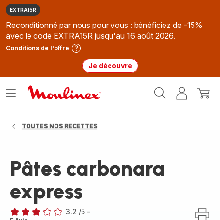
EXTRA15R
Reconditionné par nous pour vous : bénéficiez de -15%
avec le code EXTRA15R jusqu'au 16 août 2026.
Conditions de l'offre
Je découvre
Accueil
Ouvrir
Mon
Mon
Moulinex
le
compte
panie
menu
TOUTES NOS RECETTES
Pâtes carbonara
express
3.2
/5
-