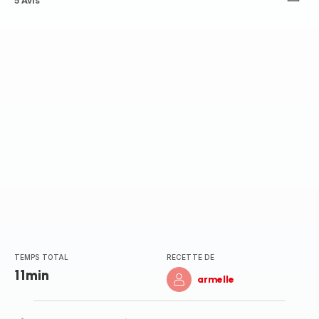
ratings.3.2
5 Avis
TEMPS TOTAL
RECETTE DE
11min
armelle