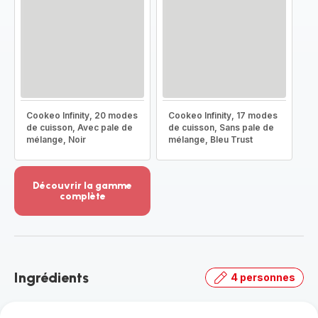
Cookeo Infinity, 20 modes
Cookeo Infinity, 17 modes
de cuisson, Avec pale de
de cuisson, Sans pale de
mélange, Noir
mélange, Bleu Trust
Découvrir la gamme
complète
Voir
plus...
-
Découvrir
la
Ingrédients
4 personnes
gamme
complète
-