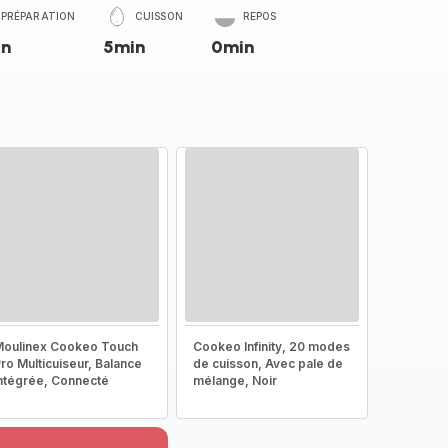
PRÉPARATION
CUISSON
REPOS
in
5min
0min
oulinex Cookeo Touch
Cookeo Infinity, 20 modes
ro Multicuiseur, Balance
de cuisson, Avec pale de
ntégrée, Connecté
mélange, Noir