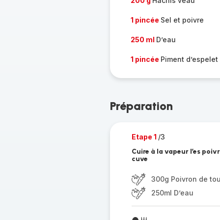
200 g
Hachis veau
1 pincée
Sel et poivre
250 ml
D’eau
1 pincée
Piment d’espelet
Préparation
Etape 1
/3
Cuire à la vapeur l’es poi
cuve
300g Poivron de tou
250ml D’eau