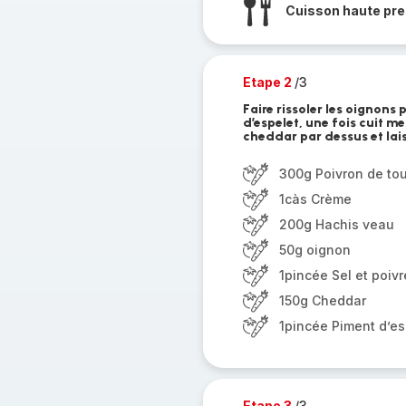
Cuisson haute pre
Etape 2
/3
Faire rissoler les oignons 
d’espelet, une fois cuit m
cheddar par dessus et lais
300g Poivron de tou
1càs Crème
200g Hachis veau
50g oignon
1pincée Sel et poivr
150g Cheddar
1pincée Piment d’es
Etape 3
/3