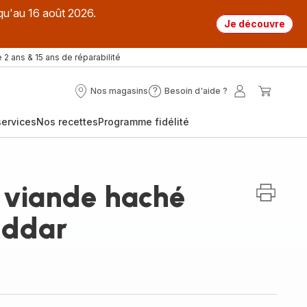
qu'au 16 août 2026.
Je découvre
 2 ans & 15 ans de réparabilité
Nos magasins
Besoin d'aide ?
Nos
Besoin
Mon
Mon
magasins
d'aide
compte
panier
ervices
Nos recettes
Programme fidélité
?
, viande haché
eddar