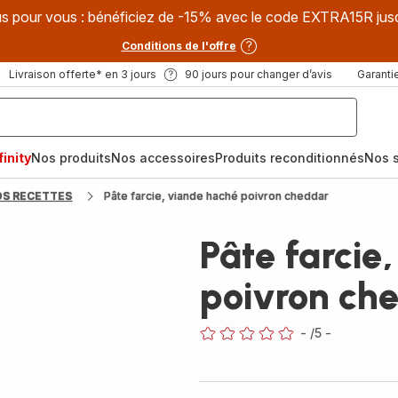
s pour vous : bénéficiez de -15% avec le code EXTRA15R jus
Conditions de l'offre
Livraison offerte* en 3 jours
90 jours pour changer d’avis
Garantie
inity
Nos produits
Nos accessoires
Produits reconditionnés
Nos s
OS RECETTES
Pâte farcie, viande haché poivron cheddar
Pâte farcie
poivron ch
-
/5
-
ratings.0