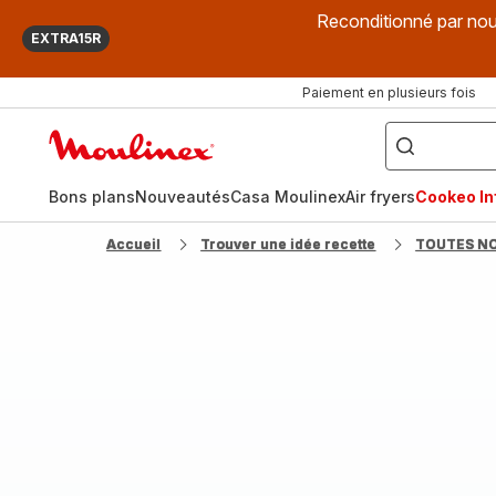
Reconditionné par nou
EXTRA15R
Paiement en plusieurs fois
["Que
recherchez-
Accueil
vous
?",
Moulinex
"Cookeo",
"Air
fryer",
Bons plans
Nouveautés
Casa Moulinex
Air fryers
Cookeo Inf
"Companion"]
Accueil
Trouver une idée recette
TOUTES N