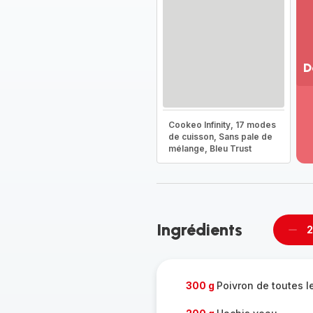
D
Vo
pl
-
Cookeo Infinity, 17 modes
Dé
de cuisson, Sans pale de
mélange, Bleu Trust
la
g
co
-
Ingrédients
2
Supp
per
300 g
Poivron de toutes l