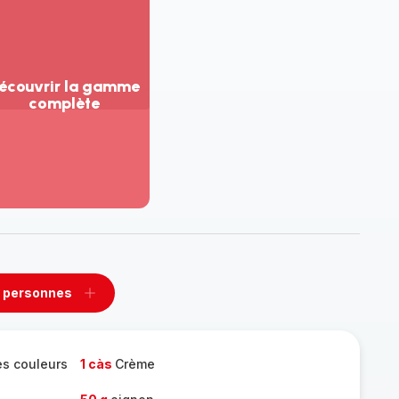
écouvrir la gamme
complète
ir
us...
couvrir
amme
mplète
 personnes
rimer
Ajouter
sonnes
personnes
es couleurs
1 càs
Crème