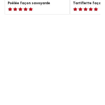
Poêlée façon savoyarde
Tartiflette façon
ratings.NaN
ratings.NaN