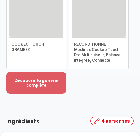
COOKEO TOUCH
RECONDITIONNÉ
GRAMEEZ
Moulinex Cookeo Touch
Pro Multicuiseur, Balance
intégrée, Connecté
Découvrir la gamme
complète
Voir
plus...
-
Découvrir
la
Ingrédients
4 personnes
gamme
complète
-