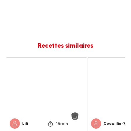
Recettes similaires
Poêlée
Tartiflette
façon
façon
savoyarde
savoyarde
15min
Lili
Cpouillier79