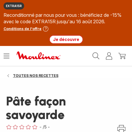
EXTRA15R
Reconditionné par nous pour vous : bénéficiez de -15%
avec le code EXTRA15R jusqu'au 16 août 2026.
Conditions de l'offre
Je découvre
Accueil
Ouvrir
Mon
Mon
Moulinex
le
compte
panie
menu
TOUTES NOS RECETTES
Pâte façon
savoyarde
-
/5
-