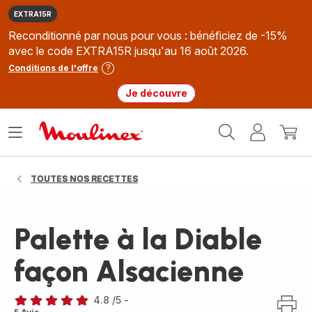
EXTRA15R
Reconditionné par nous pour vous : bénéficiez de -15%
avec le code EXTRA15R jusqu'au 16 août 2026.
Conditions de l'offre
Je découvre
Accueil
Ouvrir
Mon
Mon
Moulinex
le
compte
panie
menu
TOUTES NOS RECETTES
Palette à la Diable
façon Alsacienne
4.8
/5
-