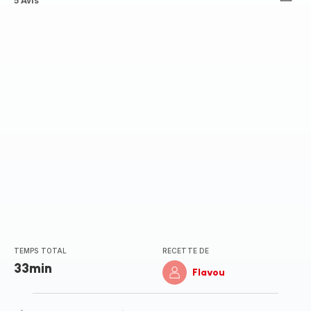
ratings.4.8
5 Avis
TEMPS TOTAL
RECETTE DE
33min
Flavou