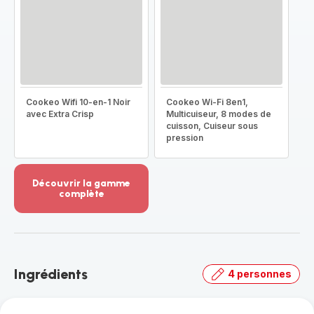
Cookeo Wifi 10-en-1 Noir
Cookeo Wi-Fi 8en1,
avec Extra Crisp
Multicuiseur, 8 modes de
cuisson, Cuiseur sous
pression
Découvrir la gamme
complète
Voir
plus...
-
Découvrir
la
Ingrédients
4 personnes
gamme
complète
-