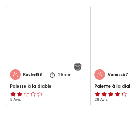
Palette
Palette
à
à
la
la
diable
diable
25min
Rachel88
Vaness67
Palette à la diable
Palette à la diable
Avis
5 Avis
ratings.4.3
26 Avis
2
étoiles
(moyenne)