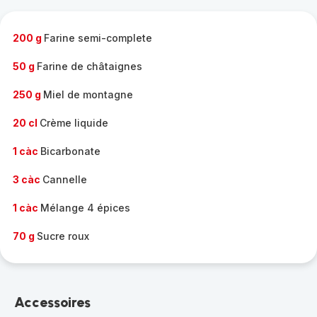
complète
-
200 g
Farine semi-complete
50 g
Farine de châtaignes
250 g
Miel de montagne
20 cl
Crème liquide
1 càc
Bicarbonate
3 càc
Cannelle
1 càc
Mélange 4 épices
70 g
Sucre roux
Accessoires