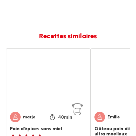
Recettes similaires
Pain
Gâteau
d'épices
pain
sans
d'épices
miel
au
miel
ultra
moelleux
40min
marjo
Émilie
Pain d'épices sans miel
Gâteau pain d'épi
ultra moelleux