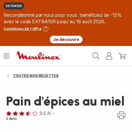
EXTRA15R
Reconditionné par nous pour vous : bénéficiez de -15%
avec le code EXTRA15R jusqu'au 16 août 2026.
Conditions de l'offre
Je découvre
Accueil
Ouvrir
Mon
Mon
Moulinex
le
compte
panie
menu
TOUTES NOS RECETTES
Pain d'épices au miel
3.5
/5
-
ratings.3.5
2 Avis