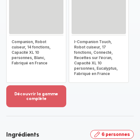
Companion, Robot
I-Companion Touch,
cuiseur, 14 fonctions,
Robot cuiseur, 17
Capacité XL 10
fonctions, Connecté,
personnes, Blanc,
Recettes sur l’écran,
Fabriqué en France
Capacité XL 10
personnes, Eucalyptus,
Fabriqué en France
Découvrir la gamme
complète
Voir
plus...
-
Découvrir
la
Ingrédients
6 personnes
gamme