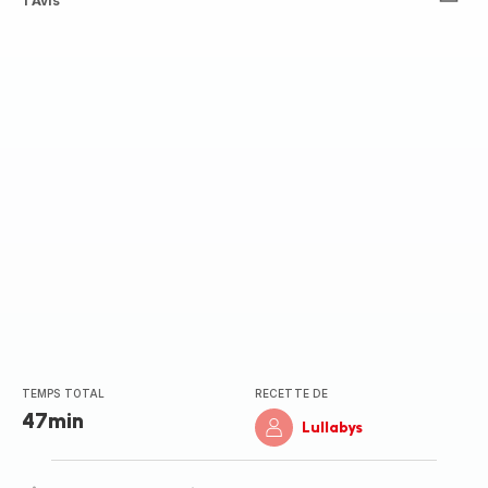
Avis
1 Avis
5
étoiles
(moyenne)
TEMPS TOTAL
RECETTE DE
47min
Lullabys