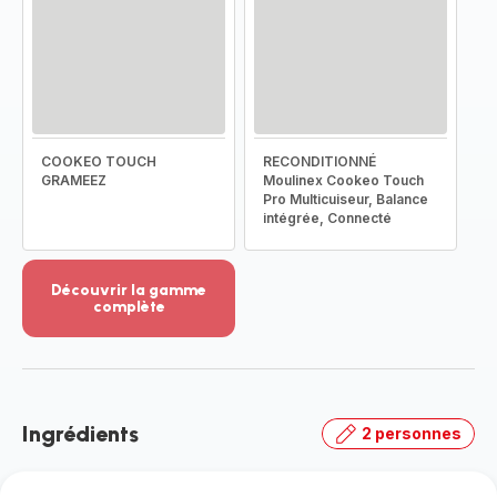
COOKEO TOUCH
RECONDITIONNÉ
GRAMEEZ
Moulinex Cookeo Touch
Pro Multicuiseur, Balance
intégrée, Connecté
Découvrir la gamme
complète
Voir
plus...
-
Découvrir
la
Ingrédients
2 personnes
gamme
complète
-