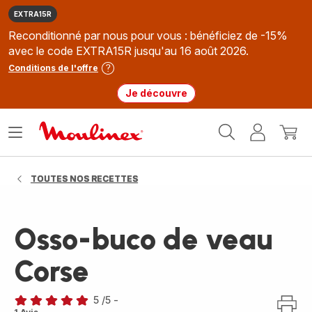
EXTRA15R
Reconditionné par nous pour vous : bénéficiez de -15%
avec le code EXTRA15R jusqu'au 16 août 2026.
Conditions de l'offre
Je découvre
Accueil
Ouvrir
Mon
Mon
Moulinex
le
compte
panie
menu
TOUTES NOS RECETTES
Osso-buco de veau
Corse
5
/5
-