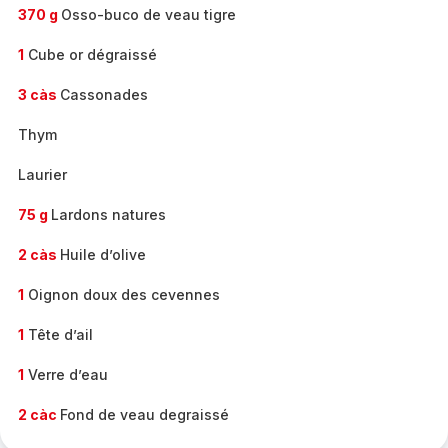
370 g
Osso-buco de veau tigre
1
Cube or dégraissé
3 càs
Cassonades
Thym
Laurier
75 g
Lardons natures
2 càs
Huile d’olive
1
Oignon doux des cevennes
1
Tête d’ail
1
Verre d’eau
2 càc
Fond de veau degraissé