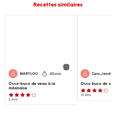
Recettes similaires
Osso-
Osso
buco
buco
de
de
veau
veau
à
la
milanaise
45min
MARYLOU
Caro_landes
Osso-buco de veau à la
Osso buco de vea
milanaise
ratings.4.2
10 Avis
Avis
2 Avis
4
étoiles
(moyenne)