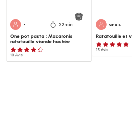
hachée
22min
-
anais
One pot pasta : Macaronis
Ratatouille et vi
ratatouille viande hachée
ratings.4.8
15 Avis
ratings.4.3
18 Avis