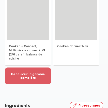
Cookeo + Connect,
Cookeo Connect Noir
Multicuiseur connecté, 6L
(2/6 pers.), balance de
cuisine
Découvrir la gamme
complète
Voir
plus...
-
Découvrir
la
Ingrédients
4 personnes
gamme