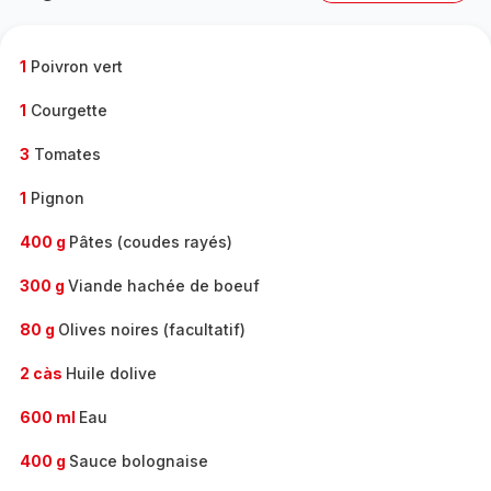
complète
-
1
Poivron vert
1
Courgette
3
Tomates
1
Pignon
400 g
Pâtes (coudes rayés)
300 g
Viande hachée de boeuf
80 g
Olives noires (facultatif)
2 càs
Huile dolive
600 ml
Eau
400 g
Sauce bolognaise