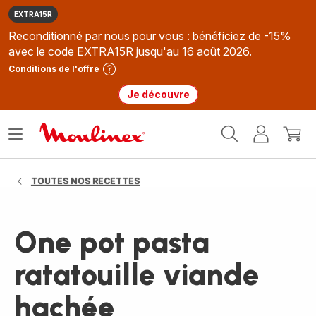
EXTRA15R
Reconditionné par nous pour vous : bénéficiez de -15%
avec le code EXTRA15R jusqu'au 16 août 2026.
Conditions de l'offre
Je découvre
Accueil
Ouvrir
Mon
Mon
Moulinex
le
compte
panie
menu
TOUTES NOS RECETTES
One pot pasta
ratatouille viande
hachée