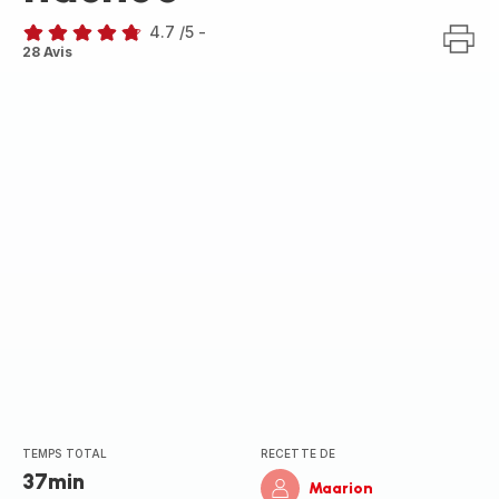
4.7
/5
-
ratings.4.7
28 Avis
TEMPS TOTAL
RECETTE DE
37min
Maarion