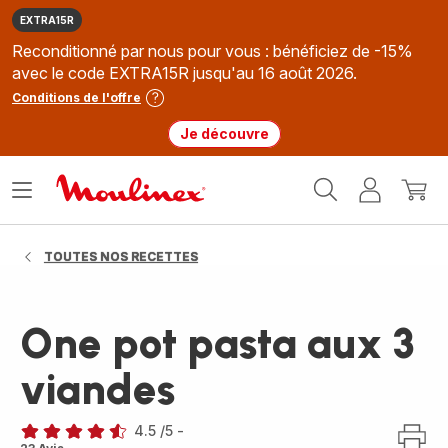
EXTRA15R
Reconditionné par nous pour vous : bénéficiez de -15%
avec le code EXTRA15R jusqu'au 16 août 2026.
Conditions de l'offre
Je découvre
Accueil
Ouvrir
Mon
Mon
Moulinex
le
compte
panie
menu
TOUTES NOS RECETTES
One pot pasta aux 3
viandes
4.5
/5
-