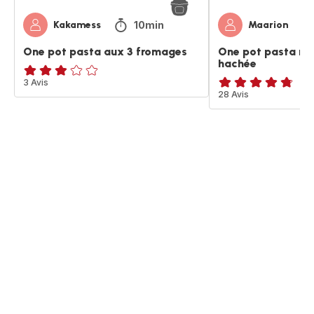
10min
Kakamess
Maarion
One pot pasta aux 3 fromages
One pot pasta rat
hachée
ratings.2.8
3 Avis
ratings.4.7
28 Avis