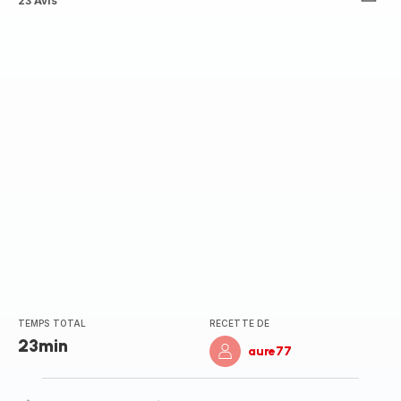
ratings.4.5
23 Avis
TEMPS TOTAL
RECETTE DE
23min
aure77