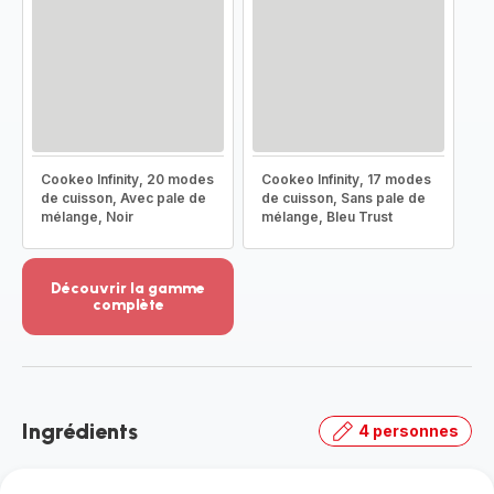
Cookeo Infinity, 20 modes
Cookeo Infinity, 17 modes
de cuisson, Avec pale de
de cuisson, Sans pale de
mélange, Noir
mélange, Bleu Trust
Découvrir la gamme
complète
Voir
plus...
-
Découvrir
la
Ingrédients
4 personnes
gamme
complète
-