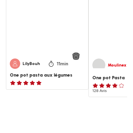
pot
pot
pasta
Pasta
aux
légumes
11min
LilyBouh
Moulinex
One pot pasta aux légumes
One pot Pasta
ratings.NaN
ratings.3.8
128 Avis