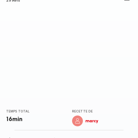
ratings.4.6
29 Avis
TEMPS TOTAL
RECETTE DE
16min
marcy