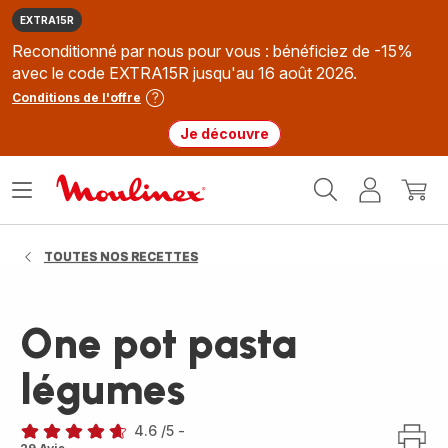
EXTRA15R
Reconditionné par nous pour vous : bénéficiez de -15%
avec le code EXTRA15R jusqu'au 16 août 2026.
Conditions de l'offre
Je découvre
Accueil
Ouvrir
Mon
Mon
Moulinex
le
compte
panie
menu
TOUTES NOS RECETTES
One pot pasta
légumes
4.6
/5
-