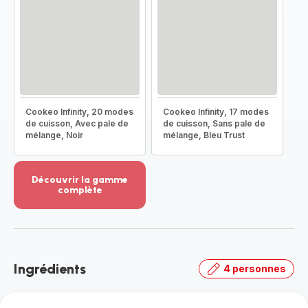
Cookeo Infinity, 20 modes
Cookeo Infinity, 17 modes
de cuisson, Avec pale de
de cuisson, Sans pale de
mélange, Noir
mélange, Bleu Trust
Découvrir la gamme
complète
Voir
plus...
-
Découvrir
la
Ingrédients
4 personnes
gamme
complète
-