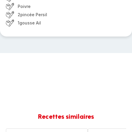
Poivre
2pincée Persil
1gousse Ail
Recettes similaires
One
One