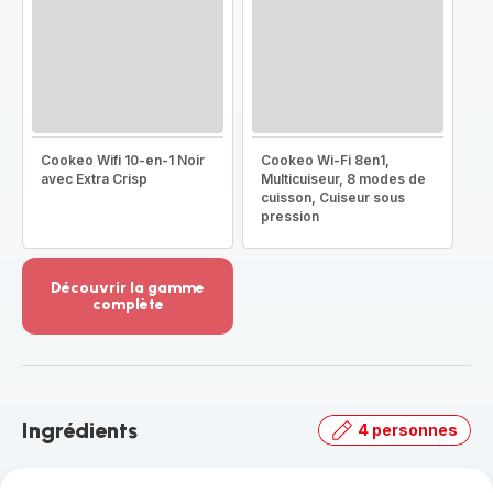
Cookeo Wifi 10-en-1 Noir
Cookeo Wi-Fi 8en1,
avec Extra Crisp
Multicuiseur, 8 modes de
cuisson, Cuiseur sous
pression
Découvrir la gamme
complète
Voir
plus...
-
Découvrir
la
Ingrédients
4 personnes
gamme
complète
-