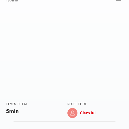
ratings.4.5
13 Avis
TEMPS TOTAL
RECETTE DE
5min
ClemJul