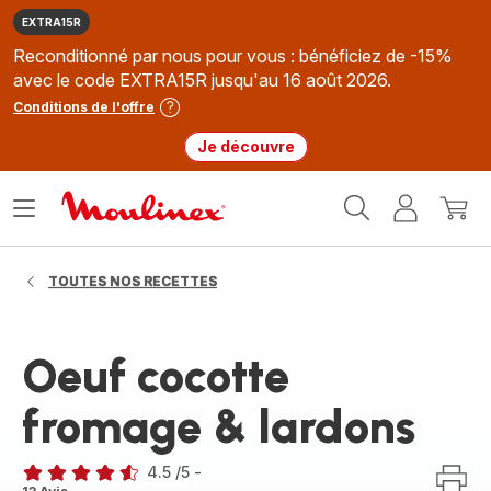
EXTRA15R
Reconditionné par nous pour vous : bénéficiez de -15%
avec le code EXTRA15R jusqu'au 16 août 2026.
Conditions de l'offre
Je découvre
Accueil
Ouvrir
Mon
Mon
Moulinex
le
compte
panie
menu
TOUTES NOS RECETTES
Oeuf cocotte
fromage & lardons
4.5
/5
-