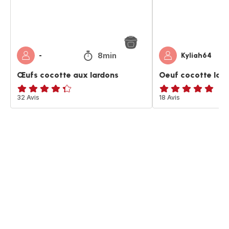
8min
-
Kyliah64
Œufs cocotte aux lardons
Oeuf cocotte lard
ratings.4.3
32 Avis
ratings.4.8
18 Avis