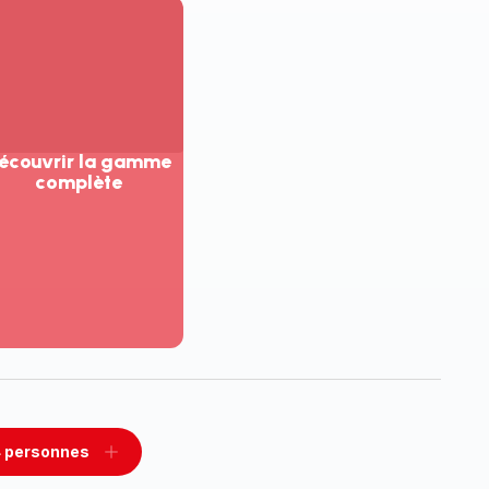
écouvrir la gamme
complète
ir
us...
couvrir
amme
mplète
 personnes
rimer
Ajouter
sonnes
personnes