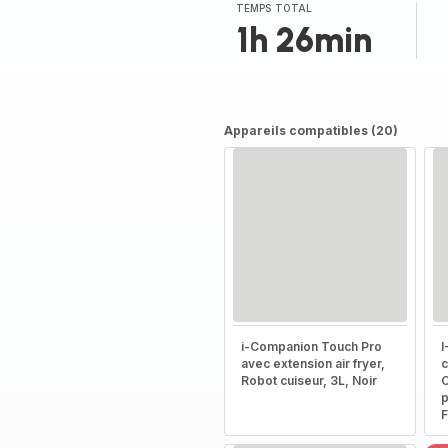
TEMPS TOTAL
1h 26min
Appareils compatibles (20)
i-Companion Touch Pro
I
avec extension air fryer,
c
Robot cuiseur, 3L, Noir
C
p
F