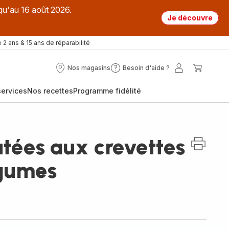
qu'au 16 août 2026.
Je découvre
 2 ans & 15 ans de réparabilité
Nos magasins
Besoin d'aide ?
Nos
Besoin
Mon
Mon
magasins
d'aide
compte
panier
ervices
Nos recettes
Programme fidélité
?
utées aux crevettes
égumes