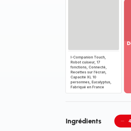
D
Vo
I-Companion Touch,
pl
Robot cuiseur, 17
-
fonctions, Connecté,
Dé
Recettes sur l’écran,
Capacité XL 10
la
personnes, Eucalyptus,
g
Fabriqué en France
co
-
Ingrédients
4
Supp
per