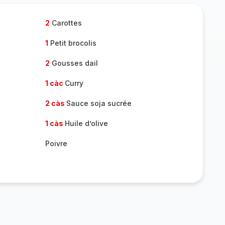
2
Carottes
1
Petit brocolis
2
Gousses dail
1 càc
Curry
2 càs
Sauce soja sucrée
1 càs
Huile d’olive
Poivre