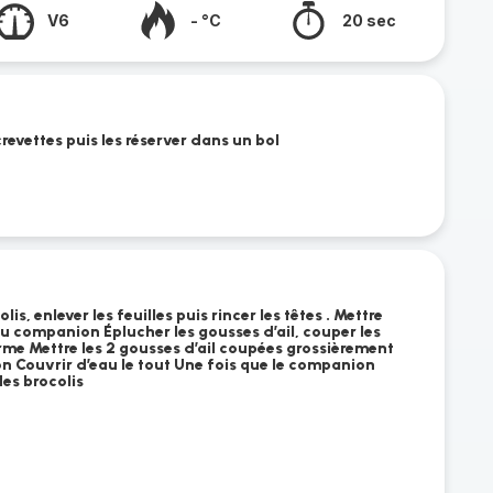
V6
- °C
20 sec
crevettes puis les réserver dans un bol
is, enlever les feuilles puis rincer les têtes . Mettre
du companion Éplucher les gousses d’ail, couper les
rme Mettre les 2 gousses d’ail coupées grossièrement
 Couvrir d’eau le tout Une fois que le companion
des brocolis