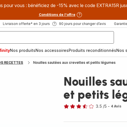
s pour vous : bénéficiez de -15% avec le code EXTRA15R jus
Conditions de l'offre
Livraison offerte* en 3 jours
90 jours pour changer d’avis
Garantie
inity
Nos produits
Nos accessoires
Produits reconditionnés
Nos s
OS RECETTES
Nouilles sautées aux crevettes et petits légumes
Nouilles sa
et petits l
3.5
/5
-
4 Avis
ratings.3.5