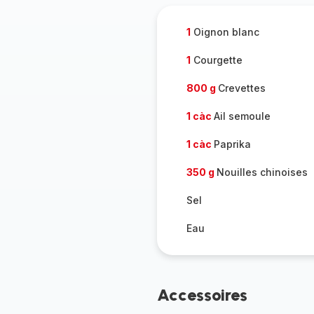
1
Oignon blanc
1
Courgette
800 g
Crevettes
1 càc
Ail semoule
1 càc
Paprika
350 g
Nouilles chinoises
Sel
Eau
Accessoires