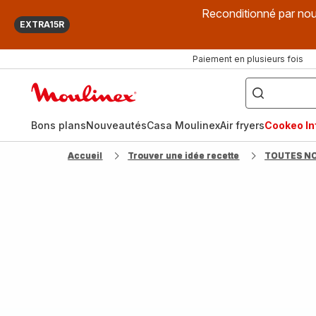
Reconditionné par nou
EXTRA15R
Paiement en plusieurs fois
["Que
recherchez-
Accueil
vous
?",
Moulinex
"Cookeo",
"Air
fryer",
Bons plans
Nouveautés
Casa Moulinex
Air fryers
Cookeo Inf
"Companion"]
Accueil
Trouver une idée recette
TOUTES N