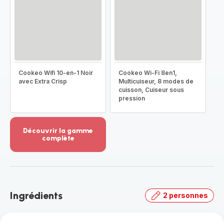
Cookeo Wifi 10-en-1 Noir
Cookeo Wi-Fi 8en1,
avec Extra Crisp
Multicuiseur, 8 modes de
cuisson, Cuiseur sous
pression
Découvrir la gamme
complète
Voir
plus...
-
Découvrir
la
Ingrédients
2 personnes
gamme
complète
-