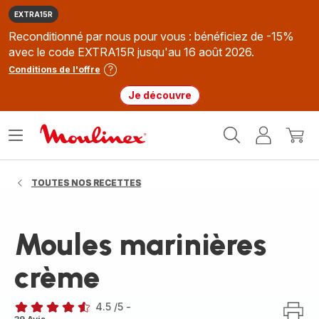
EXTRA15R
Reconditionné par nous pour vous : bénéficiez de -15%
avec le code EXTRA15R jusqu'au 16 août 2026.
Conditions de l'offre
Je découvre
Accueil
Ouvrir
Mon
Mon
Moulinex
le
compte
panie
menu
TOUTES NOS RECETTES
Moules marinières
crème
4.5
/5
-