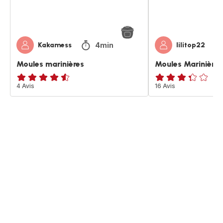
4min
Kakamess
lilitop22
Moules marinières
Moules Marinières
ratings.4.5
4 Avis
ratings.3.3
16 Avis