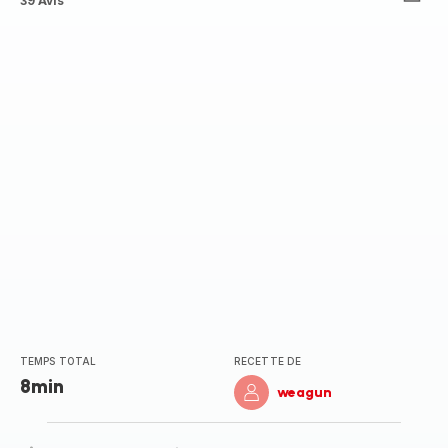
ratings.4.5
39 Avis
TEMPS TOTAL
RECETTE DE
8min
weagun