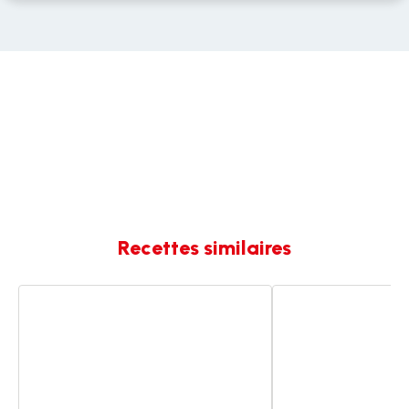
Recettes similaires
Moules
Moules
marinières
Marinières