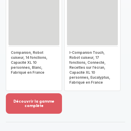
Companion, Robot
I-Companion Touch,
cuiseur, 14 fonctions,
Robot cuiseur, 17
Capacité XL 10
fonctions, Connecté,
personnes, Blanc,
Recettes sur l’écran,
Fabriqué en France
Capacité XL 10
personnes, Eucalyptus,
Fabriqué en France
Découvrir la gamme
complète
Voir
plus...
-
Découvrir