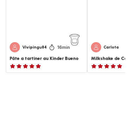
au
Kinder
Bueno
16min
Vivipingu84
Carlota
Pâte a tartiner au Kinder Bueno
Milkshake de Carl
ratings.NaN
ratings.NaN