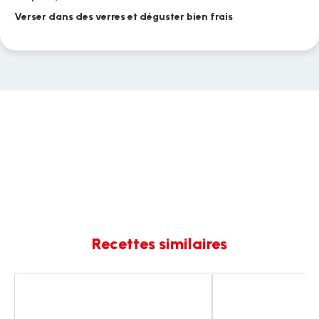
Verser dans des verres et déguster bien frais
Recettes similaires
Pâte
Milkshake
a
de
tartiner
Carlota