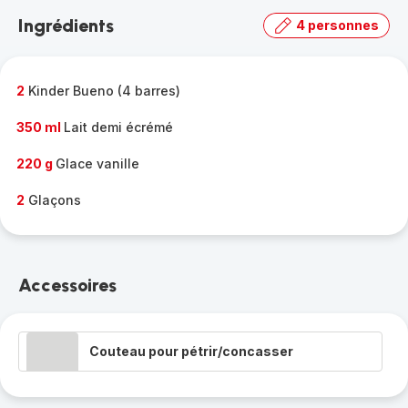
la
Ingrédients
4 personnes
gamme
complète
-
2
Kinder Bueno (4 barres)
350 ml
Lait demi écrémé
220 g
Glace vanille
2
Glaçons
Accessoires
Couteau pour pétrir/concasser