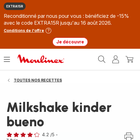
EXTRA15R
Reconditionné par nous pour vous : bénéficiez de -15%
avec le code EXTRA15R jusqu'au 16 août 2026.
Conditions de l'offre
Je découvre
Accueil
Ouvrir
Mon
Mon
Moulinex
le
compte
panie
menu
TOUTES NOS RECETTES
Milkshake kinder
bueno
4.2
/5
-