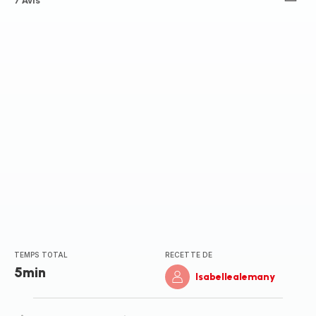
ratings.4.2
7 Avis
TEMPS TOTAL
RECETTE DE
5min
Isabellealemany