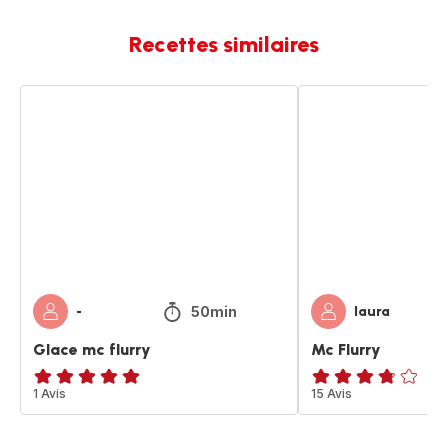
Recettes similaires
Glace
Mc
mc
Flurry
flurry
50min
-
laura
Glace mc flurry
Mc Flurry
Avis
1 Avis
ratings.3.7
15 Avis
5
étoiles