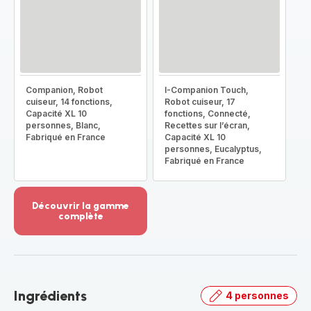
Companion, Robot
I-Companion Touch,
cuiseur, 14 fonctions,
Robot cuiseur, 17
Capacité XL 10
fonctions, Connecté,
personnes, Blanc,
Recettes sur l’écran,
Fabriqué en France
Capacité XL 10
personnes, Eucalyptus,
Fabriqué en France
Découvrir la gamme
complète
Voir
plus...
-
Découvrir
la
Ingrédients
4 personnes
gamme
complète