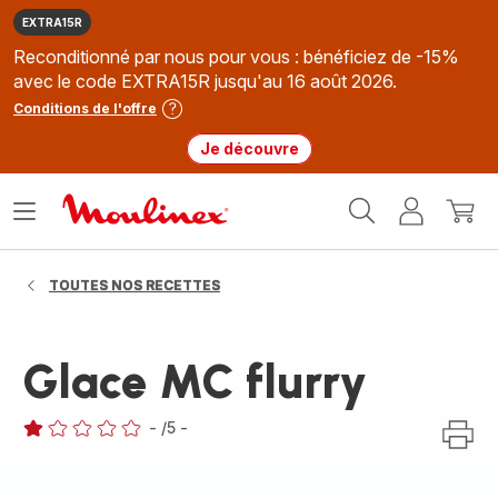
EXTRA15R
Reconditionné par nous pour vous : bénéficiez de -15%
avec le code EXTRA15R jusqu'au 16 août 2026.
Conditions de l'offre
Je découvre
Accueil
Ouvrir
Mon
Mon
Moulinex
le
compte
panie
menu
TOUTES NOS RECETTES
Glace MC flurry
-
/5
-
Avis
1
étoile