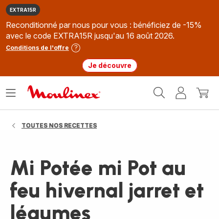
EXTRA15R
Reconditionné par nous pour vous : bénéficiez de -15%
avec le code EXTRA15R jusqu'au 16 août 2026.
Conditions de l'offre
Je découvre
Accueil
Ouvrir
Mon
Mon
Moulinex
le
compte
panie
menu
TOUTES NOS RECETTES
Mi Potée mi Pot au
feu hivernal jarret et
légumes