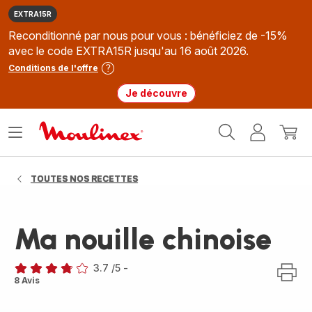
EXTRA15R
Reconditionné par nous pour vous : bénéficiez de -15%
avec le code EXTRA15R jusqu'au 16 août 2026.
Conditions de l'offre
Je découvre
Accueil
Ouvrir
Mon
Mon
Moulinex
le
compte
panie
menu
TOUTES NOS RECETTES
Ma nouille chinoise
3.7
/5
-
ratings.3.7
8 Avis