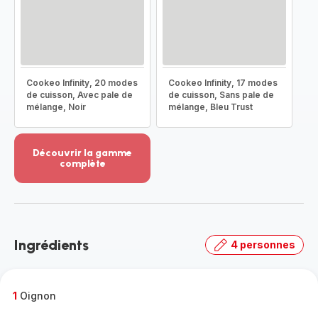
Cookeo Infinity, 20 modes
Cookeo Infinity, 17 modes
de cuisson, Avec pale de
de cuisson, Sans pale de
mélange, Noir
mélange, Bleu Trust
Découvrir la gamme
complète
Voir
plus...
-
Découvrir
la
Ingrédients
4 personnes
gamme
complète
-
1
Oignon