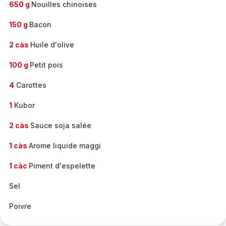
650 g
Nouilles chinoises
150 g
Bacon
2 càs
Huile d'olive
100 g
Petit pois
4
Carottes
1
Kubor
2 càs
Sauce soja salée
1 càs
Arome liquide maggi
1 càc
Piment d'espelette
Sel
Poivre