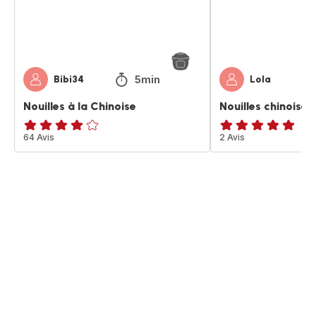
5min
Bibi34
Lola
Nouilles à la Chinoise
Nouilles chinoises
ratings.4.1
64 Avis
Avis
2 Avis
5
étoiles
(moyenne)