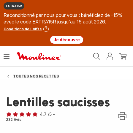
EXTRA15R
Reconditionné par nous pour vous : bénéficiez de -15%
avec le code EXTRA15R jusqu'au 16 août 2026.
Conditions de l'offre
Je découvre
Accueil
Ouvrir
Mon
Mon
Moulinex
le
compte
panie
menu
TOUTES NOS RECETTES
Lentilles saucisses
4.7
/5
-
ratings.4.7
232 Avis