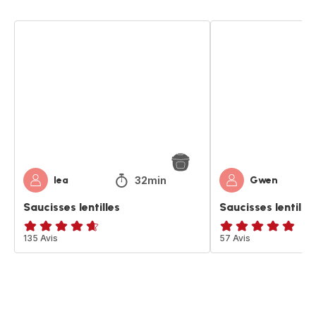
Saucisses
Saucisses
lentilles
lentilles
32min
lea
Gwen
Saucisses lentilles
Saucisses lentilles
ratings.4.6
135 Avis
ratings.4.8
57 Avis