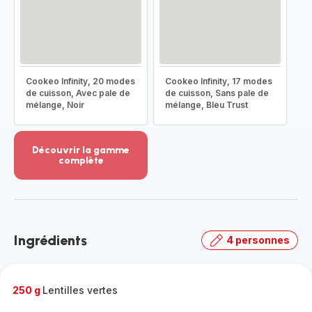
Cookeo Infinity, 20 modes
Cookeo Infinity, 17 modes
de cuisson, Avec pale de
de cuisson, Sans pale de
mélange, Noir
mélange, Bleu Trust
Découvrir la gamme
complète
Voir
plus...
-
Découvrir
la
Ingrédients
4 personnes
gamme
complète
-
250 g
Lentilles vertes