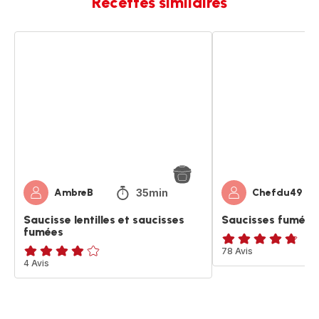
Recettes similaires
Saucisse
Saucisses
lentilles
fumé
et
aux
saucisses
lentilles
fumées
35min
AmbreB
Chefdu49
Saucisse lentilles et saucisses
Saucisses fumé aux
fumées
ratings.4.7
78 Avis
ratings.3.8
4 Avis