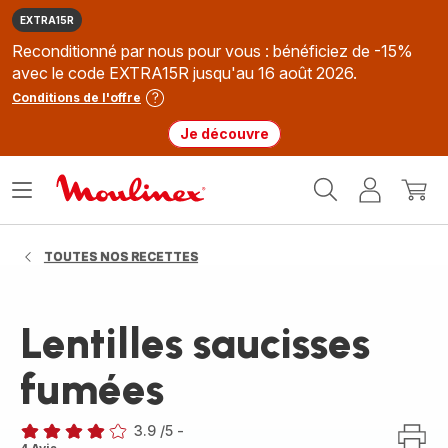
EXTRA15R
Reconditionné par nous pour vous : bénéficiez de -15%
avec le code EXTRA15R jusqu'au 16 août 2026.
Conditions de l'offre
Je découvre
Accueil
Ouvrir
Mon
Mon
Moulinex
le
compte
panie
menu
TOUTES NOS RECETTES
Lentilles saucisses
fumées
3.9
/5
-