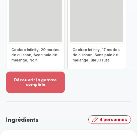
Cookeo Infinity, 20 modes
Cookeo Infinity, 17 modes
de cuisson, Avec pale de
de cuisson, Sans pale de
mélange, Noir
mélange, Bleu Trust
Découvrir la gamme
complète
Voir
plus...
-
Découvrir
la
Ingrédients
4 personnes
gamme
complète
-