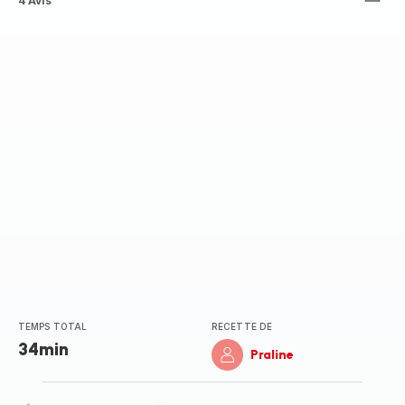
ratings.3.9
4 Avis
TEMPS TOTAL
RECETTE DE
34min
Praline